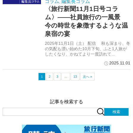
コラム
編集長コラム
,
〈旅行新聞11月1日号コラ
ム〉――社員旅行の一風景
今の時世を象徴するような温
泉宿の宴
2025年11月1日（土） 配信 秋も深まり、冬
の気配も漂い始めた10月下旬、ふと1人旅が
したくなり、かねてより一度訪れて...
2025.11.01
1
2
3
…
13
次へ »
記事を検索する