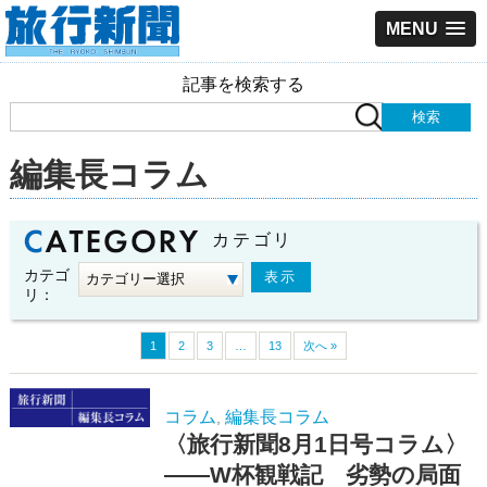
MENU
記事を検索する
編集長コラム
カテゴリ
カテゴ
リ：
1
2
3
…
13
次へ »
コラム
編集長コラム
,
〈旅行新聞8月1日号コラム〉
――W杯観戦記 劣勢の局面