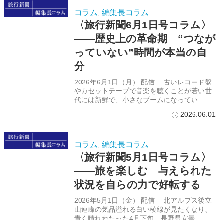
コラム
編集長コラム
,
〈旅行新聞6月1日号コラム〉
――歴史上の革命期 “つなが
っていない”時間が本当の自
分
2026年6月1日（月） 配信 古いレコード盤
やカセットテープで音楽を聴くことが若い世
代には新鮮で、小さなブームになってい...
2026.06.01
コラム
編集長コラム
,
〈旅行新聞5月1日号コラム〉
――旅を楽しむ 与えられた
状況を自らの力で好転する
2026年5月1日（金） 配信 北アルプス後立
山連峰の気品溢れる白い稜線が見たくなり、
青く晴れわたった4月下旬、長野県安曇...