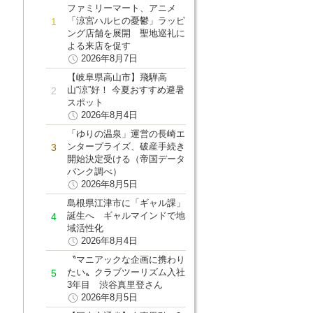
ファミリーマート、アニメ
「涼宮ハルヒの憂鬱」ラッピ
ング店舗を展開 聖地巡礼に
よる来店を促す
2026年8月7日
【岐阜県高山市】飛騨高
山“涼”好！ 今夏おすすめ避暑
スポット
2026年8月4日
「ゆりの温泉」運営の長崎エ
ンタープライズ、破産手続き
開始決定受ける（帝国データ
バンク調べ）
2026年8月5日
島根県江津市に「ギャル課」
誕生へ ギャルマインドで地
域活性化
2026年8月4日
〝マニアックな企画に携わり
たい〟クラブツーリズム入社
3年目 渋谷真里登さん
2026年8月5日