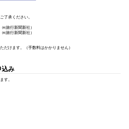
でご了承ください。
5、㈱旅行新聞新社）
2、㈱旅行新聞新社）
いただけます。（手数料はかかりません）
申込み
けます。