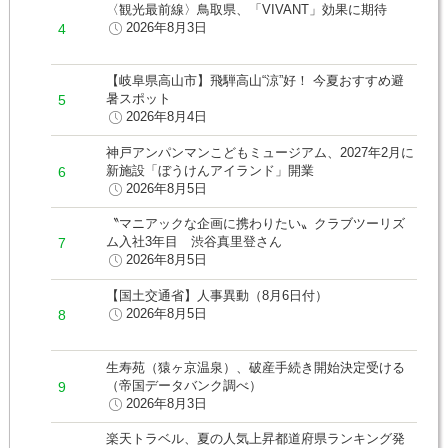
〈観光最前線〉鳥取県、「VIVANT」効果に期待
2026年8月3日
【岐阜県高山市】飛騨高山“涼”好！ 今夏おすすめ避
暑スポット
2026年8月4日
神戸アンパンマンこどもミュージアム、2027年2月に
新施設「ぼうけんアイランド」開業
2026年8月5日
〝マニアックな企画に携わりたい〟クラブツーリズ
ム入社3年目 渋谷真里登さん
2026年8月5日
【国土交通省】人事異動（8月6日付）
2026年8月5日
生寿苑（猿ヶ京温泉）、破産手続き開始決定受ける
（帝国データバンク調べ）
2026年8月3日
楽天トラベル、夏の人気上昇都道府県ランキング発