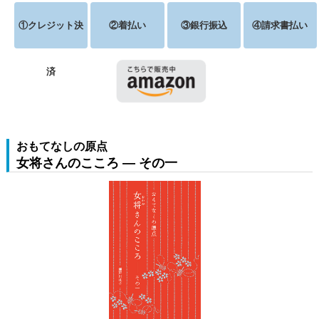
①クレジット決
②着払い
③銀行振込
④請求書払い
済
おもてなしの原点
女将さんのこころ ― その一