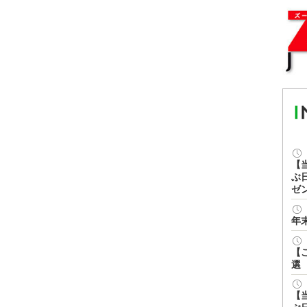
【
ぶ
ゼ
年
【
選
【