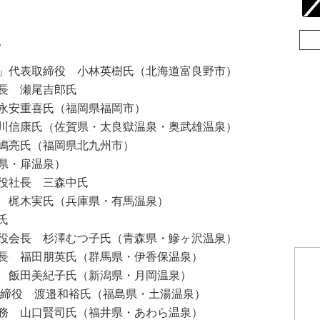
。
」代表取締役 小林英樹氏（北海道富良野市）
長 瀬尾吉郎氏
永安重喜氏（福岡県福岡市）
川信康氏（佐賀県・太良獄温泉・奥武雄温泉）
嶋亮氏（福岡県北九州市）
県・扉温泉）
役社長 三森中氏
 梶木実氏（兵庫県・有馬温泉）
氏
役会長 杉澤むつ子氏（青森県・鰺ヶ沢温泉）
長 福田朋英氏（群馬県・伊香保温泉）
 飯田美紀子氏（新潟県・月岡温泉）
取締役 渡邉和裕氏（福島県・土湯温泉）
務 山口賢司氏（福井県・あわら温泉）