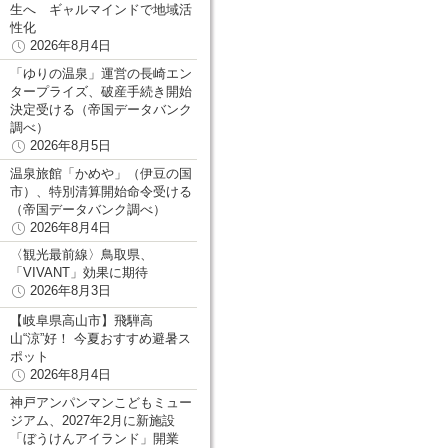
生へ ギャルマインドで地域活
性化
2026年8月4日
「ゆりの温泉」運営の長崎エン
タープライズ、破産手続き開始
決定受ける（帝国データバンク
調べ）
2026年8月5日
温泉旅館「かめや」（伊豆の国
市）、特別清算開始命令受ける
（帝国データバンク調べ）
2026年8月4日
〈観光最前線〉鳥取県、
「VIVANT」効果に期待
2026年8月3日
【岐阜県高山市】飛騨高
山“涼”好！ 今夏おすすめ避暑ス
ポット
2026年8月4日
神戸アンパンマンこどもミュー
ジアム、2027年2月に新施設
「ぼうけんアイランド」開業