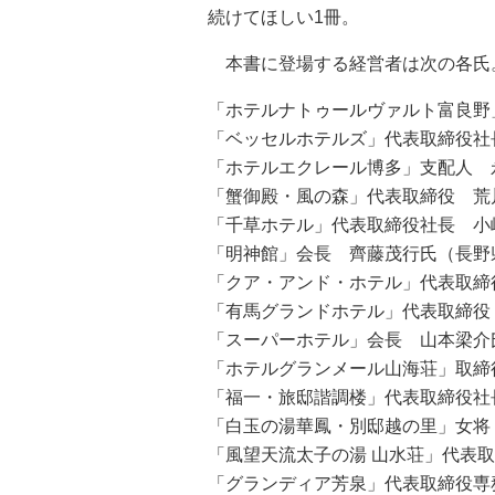
続けてほしい1冊。
本書に登場する経営者は次の各氏
「ホテルナトゥールヴァルト富良野
「ベッセルホテルズ」代表取締役社
「ホテルエクレール博多」支配人 
「蟹御殿・風の森」代表取締役 荒
「千草ホテル」代表取締役社長 小
「明神館」会長 齊藤茂行氏（長野
「クア・アンド・ホテル」代表取締
「有馬グランドホテル」代表取締役
「スーパーホテル」会長 山本梁介
「ホテルグランメール山海荘」取締
「福一・旅邸諧調楼」代表取締役社
「白玉の湯華鳳・別邸越の里」女将
「風望天流太子の湯 山水荘」代表
「グランディア芳泉」代表取締役専