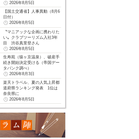
2026年8月5日
【国土交通省】人事異動（8月6
日付）
2026年8月5日
〝マニアックな企画に携わりた
い〟クラブツーリズム入社3年
目 渋谷真里登さん
2026年8月5日
生寿苑（猿ヶ京温泉）、破産手
続き開始決定受ける（帝国デー
タバンク調べ）
2026年8月3日
楽天トラベル、夏の人気上昇都
道府県ランキング発表 1位は
奈良県に
2026年8月5日