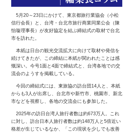
5月20～23日にかけて、東京都旅行業協会（小松
信行会長）と、台湾・台北市旅行商業同業公会（陳
怡璇理事長）が友好協定を結ぶ締結式の取材で台北
市を訪れた。
本紙は日台の観光交流拡大に向けて取材や発信を
続けてきたが、この締結に本紙が関われたことは感
慨深い。今号1面と4面で締結式と、台湾各地での交
流会のようすを掲載している。
今回の締結式には、東旅協の訪台団14人と、本紙
からも3人が出席し、台北市や新竹市、桃園市、新北
市などを視察し、各地の交流会にも参加した。
2025年の訪日台湾人旅行者数は約673万人。これ
に対し、訪台日本人旅行者数は約148万人と5倍近い
格差が生じているなか、「この現状を少しでも改善