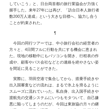
していこう」と、日台両首都の旅行業協会が力強く
握手した。来年27年には再び、「訪台日本人旅行者
数200万人達成」という大きな目標へ、協力し合う
ことが約束された。
¶
今回の同行ツアーでは、中小旅行会社の経営者の
方々と、4日間フルに行動を共にする機会に恵まれ
た。現地の移動中にもパソコンを開き、行程表の作
成や、顧客やバス会社などとの連絡を絶やさない姿
を間近に見ることができた。
実際に、羽田空港で集合してから、搭乗手続きや
出入国審査などの流れは、まるで氷上を滑るように
スムーズに流れていった。私自身、出入国手続きや
渡航先の交通システムにいつもモタついて、自己嫌
悪に陥ってしまうのだが、今回は東旅協の方々の継