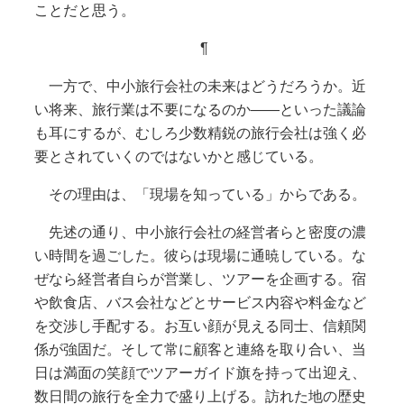
ことだと思う。
¶
一方で、中小旅行会社の未来はどうだろうか。近
い将来、旅行業は不要になるのか――といった議論
も耳にするが、むしろ少数精鋭の旅行会社は強く必
要とされていくのではないかと感じている。
その理由は、「現場を知っている」からである。
先述の通り、中小旅行会社の経営者らと密度の濃
い時間を過ごした。彼らは現場に通暁している。な
ぜなら経営者自らが営業し、ツアーを企画する。宿
や飲食店、バス会社などとサービス内容や料金など
を交渉し手配する。お互い顔が見える同士、信頼関
係が強固だ。そして常に顧客と連絡を取り合い、当
日は満面の笑顔でツアーガイド旗を持って出迎え、
数日間の旅行を全力で盛り上げる。訪れた地の歴史