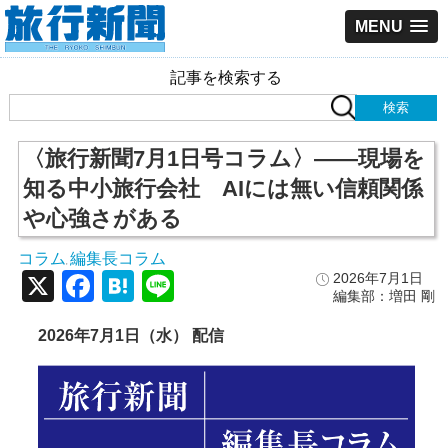
MENU
記事を検索する
〈旅行新聞7月1日号コラム〉――現場を
知る中小旅行会社 AIには無い信頼関係
や心強さがある
コラム
編集長コラム
,
X
Facebook
Hatena
Line
2026年7月1日
編集部：増田 剛
2026年7月1日（水） 配信