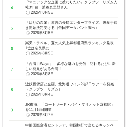
〝マニアックな企画に携わりたい〟クラブツーリズム入
社3年目 渋谷真里登さん
2026年8月5日
「ゆりの温泉」運営の長崎エンタープライズ、破産手続
き開始決定受ける（帝国データバンク調べ）
2026年8月5日
楽天トラベル、夏の人気上昇都道府県ランキング発表
1位は奈良県に
2026年8月5日
「台湾百Ways」―多様な魅力を発信 訪れるたびに新
しい発見がある台湾！
2026年8月8日
近鉄百貨店と企画、北海道ワイン2泊3日ツアーを発売
（クラブツーリズム）
2026年8月4日
JR東海、「コートヤード・バイ・マリオット京都駅」
を11月16日開業
2026年8月7日
中部国際空港セントレア、韓国旅行で当たるキャンペー