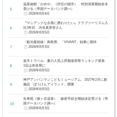
温泉旅館「かめや」（伊豆の国市）、特別清算開始命令
受ける（帝国データバンク調べ）
2026年8月4日
〝マニアックな企画に携わりたい〟クラブツーリズム入
社3年目 渋谷真里登さん
2026年8月5日
〈観光最前線〉鳥取県、「VIVANT」効果に期待
2026年8月3日
楽天トラベル、夏の人気上昇都道府県ランキング発表
1位は奈良県に
2026年8月5日
神戸アンパンマンこどもミュージアム、2027年2月に新
施設「ぼうけんアイランド」開業
2026年8月5日
生寿苑（猿ヶ京温泉）、破産手続き開始決定受ける（帝
国データバンク調べ）
2026年8月3日