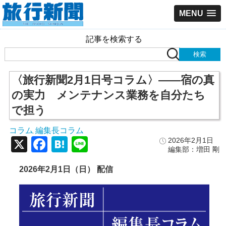
MENU
記事を検索する
〈旅行新聞2月1日号コラム〉――宿の真
の実力 メンテナンス業務を自分たち
で担う
コラム
編集長コラム
,
X
Facebook
Hatena
Line
2026年2月1日
編集部：増田 剛
2026年2月1日（日） 配信