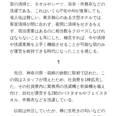
室の清掃と、タオルやシーツ、浴衣・作務衣などの
洗濯である。これはいくらIT化やAIが進展しても、
省人化は難しい。東京都心のある大型ホテルでは、
客室清掃が間に合わず、夜間に清掃をせざるをえ
ず、宿泊需要はあるのに相当数をクローズしなけれ
ばならないことも耳にした。極言すれば、今や清掃
や洗濯業務を上手く機能させることが可能な宿のみ
が運営を維持できる時代になったことを感じる。
¶
先日、神奈川県・箱根の旅館に取材で訪れた。こ
の宿はスタッフが増えたため、社員寮を1棟拡充し
た。その社員寮内に業務用の洗濯機と乾燥機を備え
付け、自社が運営する2館のバスタオルやフェイスタ
オル、作務衣などを洗濯している。
以前は外注していたが、稀に生乾きの匂いなどの