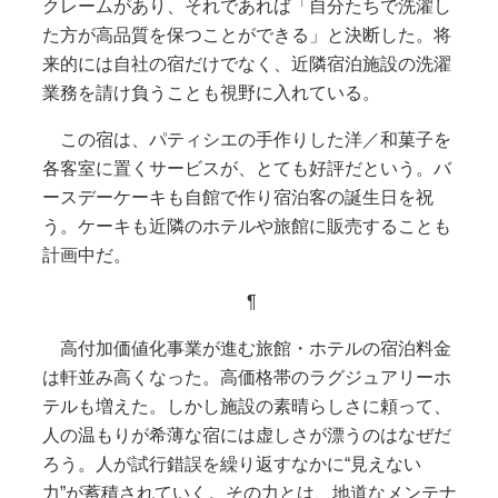
クレームがあり、それであれば「自分たちで洗濯し
た方が高品質を保つことができる」と決断した。将
来的には自社の宿だけでなく、近隣宿泊施設の洗濯
業務を請け負うことも視野に入れている。
この宿は、パティシエの手作りした洋／和菓子を
各客室に置くサービスが、とても好評だという。バ
ースデーケーキも自館で作り宿泊客の誕生日を祝
う。ケーキも近隣のホテルや旅館に販売することも
計画中だ。
¶
高付加価値化事業が進む旅館・ホテルの宿泊料金
は軒並み高くなった。高価格帯のラグジュアリーホ
テルも増えた。しかし施設の素晴らしさに頼って、
人の温もりが希薄な宿には虚しさが漂うのはなぜだ
ろう。人が試行錯誤を繰り返すなかに“見えない
力”が蓄積されていく。その力とは、地道なメンテナ