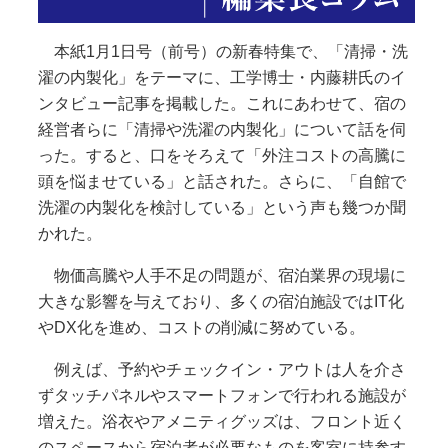
本紙1月1日号（前号）の新春特集で、「清掃・洗
濯の内製化」をテーマに、工学博士・内藤耕氏のイ
ンタビュー記事を掲載した。これにあわせて、宿の
経営者らに「清掃や洗濯の内製化」について話を伺
った。すると、口をそろえて「外注コストの高騰に
頭を悩ませている」と話された。さらに、「自館で
洗濯の内製化を検討している」という声も幾つか聞
かれた。
物価高騰や人手不足の問題が、宿泊業界の現場に
大きな影響を与えており、多くの宿泊施設ではIT化
やDX化を進め、コストの削減に努めている。
例えば、予約やチェックイン・アウトは人を介さ
ずタッチパネルやスマートフォンで行われる施設が
増えた。浴衣やアメニティグッズは、フロント近く
のスペースから宿泊者が必要なものを客室に持参す