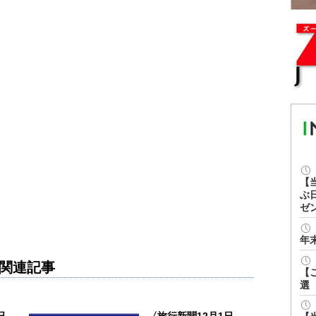
【
ぶ
ゼ
年
関連記事
【
選
日
〈旅行新聞12月1日