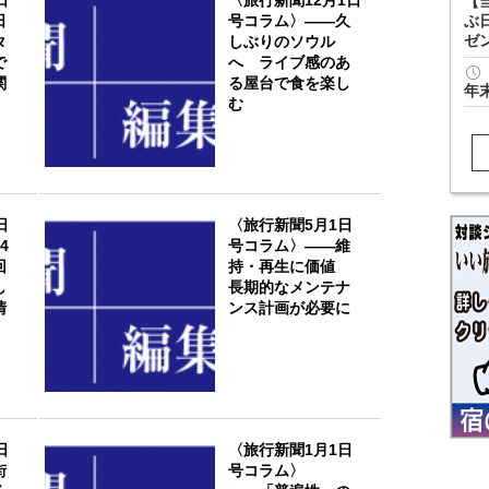
【
日
号コラム〉――久
ぶ
ゼ
タ
しぶりのソウル
で
へ ライブ感のあ
関
る屋台で食を楽し
年
む
日
〈旅行新聞5月1日
4
号コラム〉――維
回
持・再生に価値
し
長期的なメンテナ
清
ンス計画が必要に
日
〈旅行新聞1月1日
街
号コラム〉