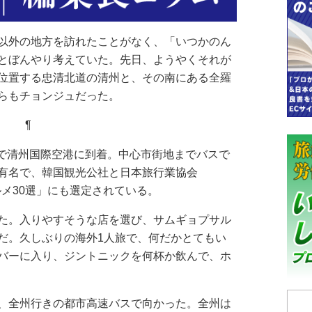
以外の地方を訪れたことがなく、「いつかのん
とぼんやり考えていた。先日、ようやくそれが
位置する忠清北道の清州と、その南にある全羅
らもチョンジュだった。
¶
」で清州国際空港に到着。中心市街地までバスで
有名で、韓国観光公社と日本旅行業協会
ルメ30選」にも選定されている。
た。入りやすそうな店を選び、サムギョプサル
だ。久しぶりの海外1人旅で、何だかとてもい
バーに入り、ジントニックを何杯か飲んで、ホ
、全州行きの都市高速バスで向かった。全州は