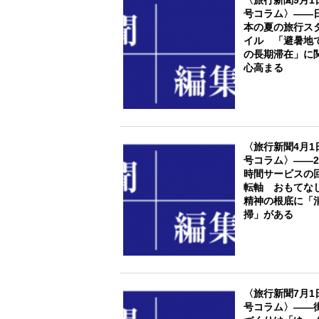
号コラム〉――
本の夏の旅行ス
イル 「避暑地
の長期滞在」に
心高まる
〈旅行新聞4月1
号コラム〉――2
時間サービスの
転軸 おもてな
精神の根底に「
掃」がある
〈旅行新聞7月1
号コラム〉――