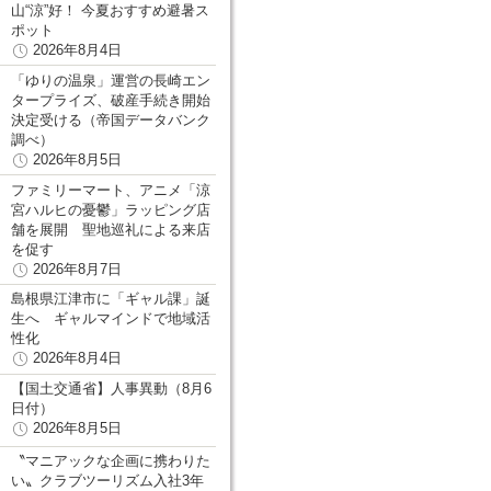
山“涼”好！ 今夏おすすめ避暑ス
ポット
2026年8月4日
「ゆりの温泉」運営の長崎エン
タープライズ、破産手続き開始
決定受ける（帝国データバンク
調べ）
2026年8月5日
ファミリーマート、アニメ「涼
宮ハルヒの憂鬱」ラッピング店
舗を展開 聖地巡礼による来店
を促す
2026年8月7日
島根県江津市に「ギャル課」誕
生へ ギャルマインドで地域活
性化
2026年8月4日
【国土交通省】人事異動（8月6
日付）
2026年8月5日
〝マニアックな企画に携わりた
い〟クラブツーリズム入社3年