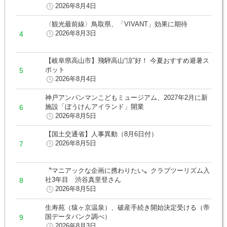
2026年8月4日
〈観光最前線〉鳥取県、「VIVANT」効果に期待
2026年8月3日
【岐阜県高山市】飛騨高山“涼”好！ 今夏おすすめ避暑ス
ポット
2026年8月4日
神戸アンパンマンこどもミュージアム、2027年2月に新
施設「ぼうけんアイランド」開業
2026年8月5日
【国土交通省】人事異動（8月6日付）
2026年8月5日
〝マニアックな企画に携わりたい〟クラブツーリズム入
社3年目 渋谷真里登さん
2026年8月5日
生寿苑（猿ヶ京温泉）、破産手続き開始決定受ける（帝
国データバンク調べ）
2026年8月3日