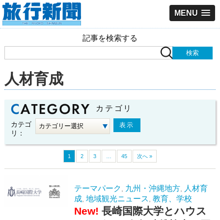
MENU
記事を検索する
人材育成
カテゴリ
カテゴ
リ：
1
2
3
…
45
次へ »
テーマパーク
九州・沖縄地方
人材育
,
,
成
地域観光ニュース
教育、学校
,
,
New!
長崎国際大学とハウス