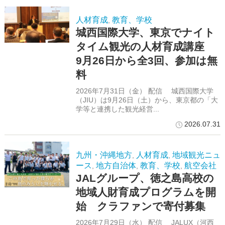
人材育成
教育、学校
,
城西国際大学、東京でナイト
タイム観光の人材育成講座
9月26日から全3回、参加は無
料
2026年7月31日（金） 配信 城西国際大学
（JIU）は9月26日（土）から、東京都の「大
学等と連携した観光経営...
2026.07.31
九州・沖縄地方
人材育成
地域観光ニュ
,
,
ース
地方自治体
教育、学校
航空会社
,
,
,
JALグループ、徳之島高校の
地域人財育成プログラムを開
始 クラファンで寄付募集
2026年7月29日（水） 配信 JALUX（河西