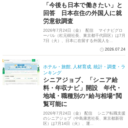
「今後も日本で働きたい」と
回答 日本在住の外国人に就
労意欲調査
2026年7月24日（金） 配信 マイナビグロ
ーバル（杠元樹社長、東京都千代田区）は7月
7日（火）、日本に在留する外国人を...
2026.07.24
ホテル・旅館
人材育成
統計・調査・ラ
,
,
ンキング
シニアジョブ、「シニア給
料・年収ナビ」開設 年代・
地域・職種別の”給与相場”閲
覧可能に
2026年7月24日（金） 配信 シニア転職支援
のシニアジョブ（中島康恵社長、東京都新宿
区）は7月14日（火）、運...