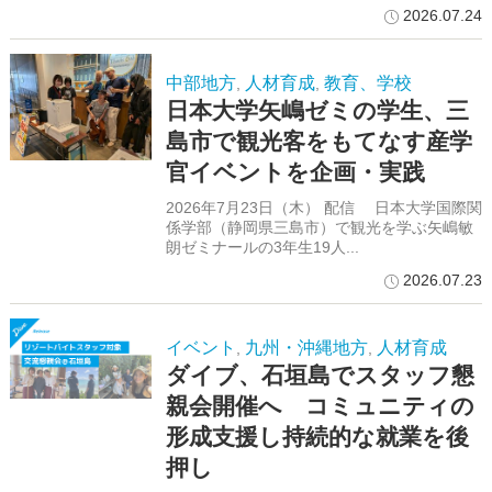
2026.07.24
中部地方
人材育成
教育、学校
,
,
日本大学矢嶋ゼミの学生、三
島市で観光客をもてなす産学
官イベントを企画・実践
2026年7月23日（木） 配信 日本大学国際関
係学部（静岡県三島市）で観光を学ぶ矢嶋敏
朗ゼミナールの3年生19人...
2026.07.23
イベント
九州・沖縄地方
人材育成
,
,
ダイブ、石垣島でスタッフ懇
親会開催へ コミュニティの
形成支援し持続的な就業を後
押し