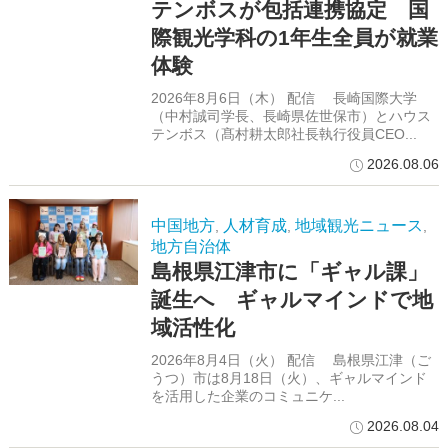
テンボスが包括連携協定 国
際観光学科の1年生全員が就業
体験
2026年8月6日（木） 配信 長崎国際大学
（中村誠司学長、長崎県佐世保市）とハウス
テンボス（髙村耕太郎社長執行役員CEO...
2026.08.06
中国地方
人材育成
地域観光ニュース
,
,
,
地方自治体
島根県江津市に「ギャル課」
誕生へ ギャルマインドで地
域活性化
2026年8月4日（火） 配信 島根県江津（ご
うつ）市は8月18日（火）、ギャルマインド
を活用した企業のコミュニケ...
2026.08.04