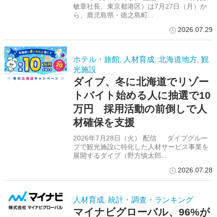
敏章社長、東京都港区）は7月27日（月）か
ら、鹿児島県・徳之島町...
2026.07.29
ホテル・旅館
人材育成
北海道地方
観
,
,
,
光施設
ダイブ、冬に北海道でリゾー
トバイト始める人に抽選で10
万円 採用活動の前倒しで人
材確保を支援
2026年7月28日（火） 配信 ダイブグルー
プで観光施設に特化した人材サービス事業を
展開するダイブ（野方慎太郎...
2026.07.28
人材育成
統計・調査・ランキング
,
マイナビグローバル、96%が