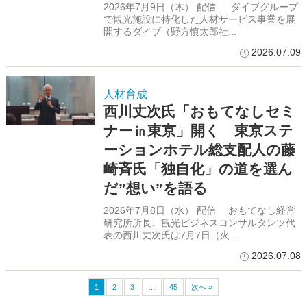
2026年7月9日（木） 配信 ダイブグループ
で観光施設に特化した人材サービス事業を展
開するダイブ（野方慎太郎社...
2026.07.09
人材育成
西川丈次氏「おもてなしセミ
ナー㏌東京」開く 東京ステ
ーションホテル総支配人の藤
崎斉氏「独自化」の道を選ん
だ”想い”を語る
2026年7月8日（水） 配信 おもてなし経営
研究所所長、観光ビジネスコンサルタンツ代
表の西川丈次氏は7月7日（火...
2026.07.08
1
2
3
…
45
次へ »