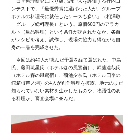
日々料理研究に取り組む調理人を評価する社内コ
ンテストで、「最優秀賞に選ばれた人が、グループ
ホテルの料理長に就任したケースも多い」（相澤敬
一グループ総料理長）という。原価600円のアラカ
ルト（単品料理）という条件が課されたなか、各自
がレシピを考え、試作し、現場の協力も得ながら自
身の一品を完成させた。
今回は約40人が挑んだ予選を経て選ばれた、中島
氏、藤田琉星氏（ホテル森の風鶯宿）、武藤達哉氏
（ホテル森の風鶯宿）、菊池夕奈氏（ホテル四季の
館箱根芦ノ湖）の4人が創作料理を披露。地元のまだ
知られていない素材を生かしたものや、物語性のあ
る料理が、審査会場に並んだ。