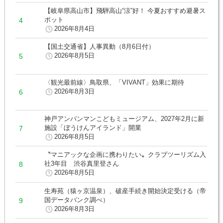
【岐阜県高山市】飛騨高山“涼”好！ 今夏おすすめ避暑ス
ポット
2026年8月4日
【国土交通省】人事異動（8月6日付）
2026年8月5日
〈観光最前線〉鳥取県、「VIVANT」効果に期待
2026年8月3日
神戸アンパンマンこどもミュージアム、2027年2月に新
施設「ぼうけんアイランド」開業
2026年8月5日
〝マニアックな企画に携わりたい〟クラブツーリズム入
社3年目 渋谷真里登さん
2026年8月5日
生寿苑（猿ヶ京温泉）、破産手続き開始決定受ける（帝
国データバンク調べ）
2026年8月3日