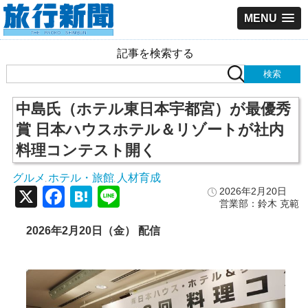
MENU
記事を検索する
中島氏（ホテル東日本宇都宮）が最優秀
賞 日本ハウスホテル＆リゾートが社内
料理コンテスト開く
グルメ
ホテル・旅館
人材育成
,
,
X
Facebook
Hatena
Line
2026年2月20日
営業部：鈴木 克範
2026年2月20日（金） 配信