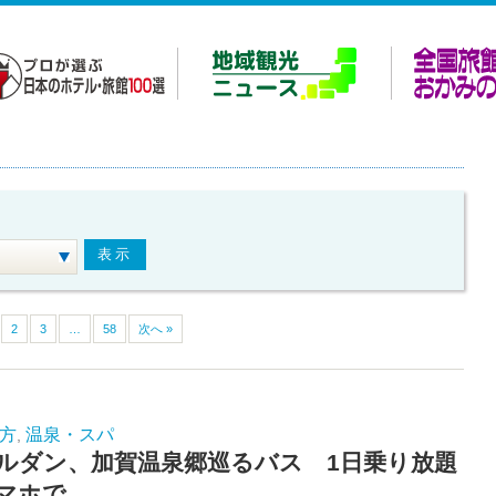
2
3
…
58
次へ »
方
温泉・スパ
,
ルダン、加賀温泉郷巡るバス 1日乗り放題
マホで