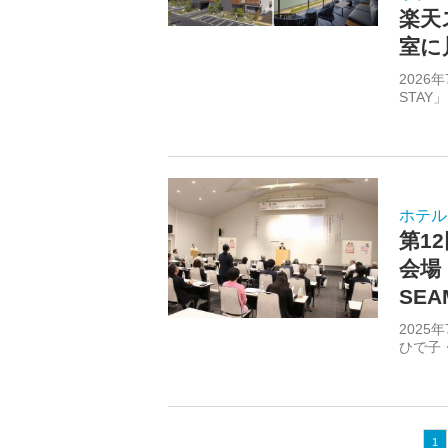
楽天
室に
2026
STAY
ホテル
第1
会場・
SE
202
ひで子
1