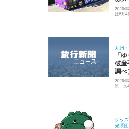
202
は8月4
九州・
「ゆ
破産
調べ
202
県・長与
グッズ
光系団