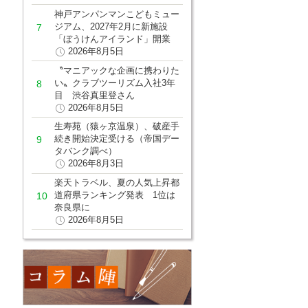
神戸アンパンマンこどもミュー
ジアム、2027年2月に新施設
「ぼうけんアイランド」開業
2026年8月5日
〝マニアックな企画に携わりた
い〟クラブツーリズム入社3年
目 渋谷真里登さん
2026年8月5日
生寿苑（猿ヶ京温泉）、破産手
続き開始決定受ける（帝国デー
タバンク調べ）
2026年8月3日
楽天トラベル、夏の人気上昇都
道府県ランキング発表 1位は
奈良県に
2026年8月5日