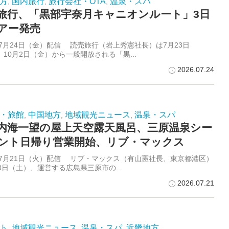
方
国内旅行
旅行会社・OTA
温泉・スパ
,
,
,
旅行、「黒部宇奈月キャニオンルート」3日
アー発売
6年7月24日（金）配信 読売旅行（岩上秀憲社長）は7月23日
10月2日（金）から一般開放される「黒...
2026.07.24
・旅館
中国地方
地域観光ニュース
温泉・スパ
,
,
,
内海一望の屋上天空露天風呂、三原温泉シー
ント日帰り営業開始、リブ・マックス
6年7月21日（火）配信 リブ・マックス（有山憲社長、東京都港区）
8日（土）、運営する広島県三原市の...
2026.07.21
ト
地域観光ニュース
温泉・スパ
近畿地方
,
,
,