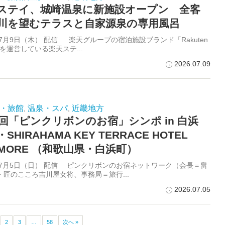
ステイ、城崎温泉に新施設オープン 全客
川を望むテラスと自家源泉の専用風呂
年7月9日（木） 配信 楽天グループの宿泊施設ブランド「Rakuten
」を運営している楽天ステ...
2026.07.09
・旅館
温泉・スパ
近畿地方
,
,
2回「ピンクリボンのお宿」シンポ in 白浜
SHIRAHAMA KEY TERRACE HOTEL
AMORE （和歌山県・白浜町）
5年7月5日（日） 配信 ピンクリボンのお宿ネットワーク（会長＝畠
・匠のこころ吉川屋女将、事務局＝旅行...
2026.07.05
2
3
…
58
次へ »