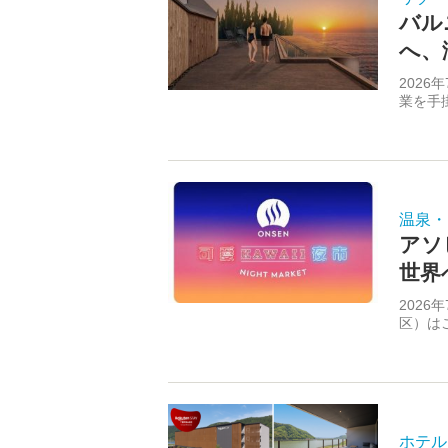
バル
へ、
202
業を手
温泉・
アソ
世界
202
区）はこ
ホテル