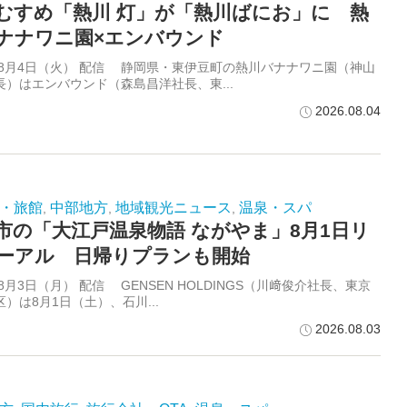
むすめ「熱川 灯」が「熱川ばにお」に 熱
ナナワニ園×エンバウンド
6年8月4日（火） 配信 静岡県・東伊豆町の熱川バナナワニ園（神山
長）はエンバウンド（森島昌洋社長、東...
2026.08.04
・旅館
中部地方
地域観光ニュース
温泉・スパ
,
,
,
市の「大江戸温泉物語 ながやま」8月1日リ
ーアル 日帰りプランも開始
年8月3日（月） 配信 GENSEN HOLDINGS（川﨑俊介社長、東京
）は8月1日（土）、石川...
2026.08.03