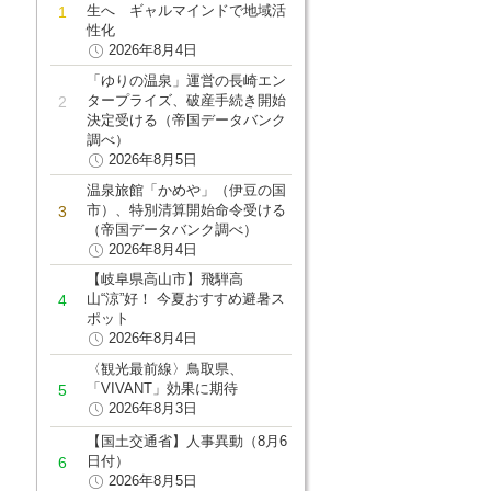
生へ ギャルマインドで地域活
性化
2026年8月4日
「ゆりの温泉」運営の長崎エン
タープライズ、破産手続き開始
決定受ける（帝国データバンク
調べ）
2026年8月5日
温泉旅館「かめや」（伊豆の国
市）、特別清算開始命令受ける
（帝国データバンク調べ）
2026年8月4日
【岐阜県高山市】飛騨高
山“涼”好！ 今夏おすすめ避暑ス
ポット
2026年8月4日
〈観光最前線〉鳥取県、
「VIVANT」効果に期待
2026年8月3日
【国土交通省】人事異動（8月6
日付）
2026年8月5日