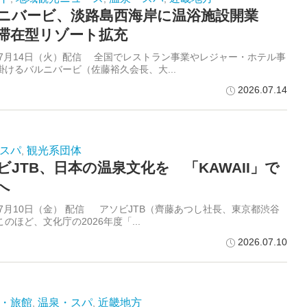
ニバービ、淡路島西海岸に温浴施設開業
滞在型リゾート拡充
6年7月14日（火）配信 全国でレストラン事業やレジャー・ホテル事
掛けるバルニバービ（佐藤裕久会長、大...
2026.07.14
スパ
観光系団体
,
ビJTB、日本の温泉文化を 「KAWAII」で
へ
6年7月10日（金） 配信 アソビJTB（齊藤あつし社長、東京都渋谷
のほど、文化庁の2026年度「...
2026.07.10
・旅館
温泉・スパ
近畿地方
,
,