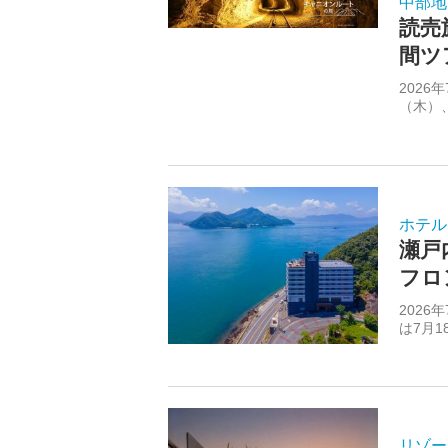
中部地
読売
間ツ
202
（木）、
ホテル
瀬戸
フロ
202
は7月1
リゾー