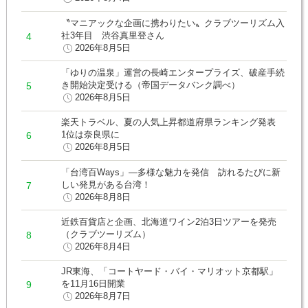
〝マニアックな企画に携わりたい〟クラブツーリズム入
社3年目 渋谷真里登さん
2026年8月5日
「ゆりの温泉」運営の長崎エンタープライズ、破産手続
き開始決定受ける（帝国データバンク調べ）
2026年8月5日
楽天トラベル、夏の人気上昇都道府県ランキング発表
1位は奈良県に
2026年8月5日
「台湾百Ways」―多様な魅力を発信 訪れるたびに新
しい発見がある台湾！
2026年8月8日
近鉄百貨店と企画、北海道ワイン2泊3日ツアーを発売
（クラブツーリズム）
2026年8月4日
JR東海、「コートヤード・バイ・マリオット京都駅」
を11月16日開業
2026年8月7日