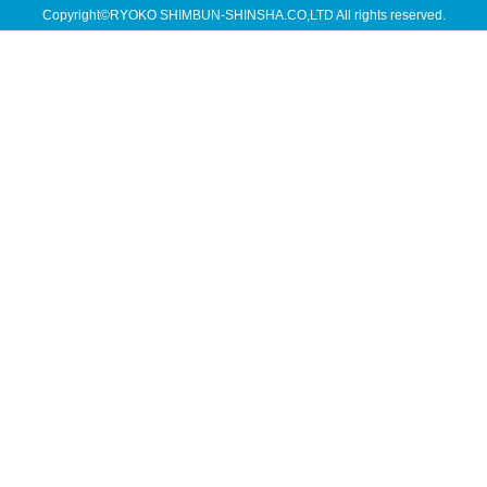
Copyright©RYOKO SHIMBUN-SHINSHA.CO,LTD All rights reserved.