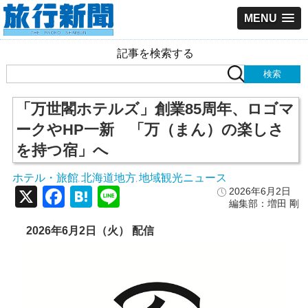
MENU
記事を検索する
「万世閣ホテルズ」創業85周年、ロゴマ
ークやHP一新 「万（まん）の楽しさ
を持つ宿」へ
ホテル・旅館
北海道地方
地域観光ニュース
,
,
X
Facebook
Hatena
Line
2026年6月2日
編集部：増田 剛
2026年6月2日（火） 配信