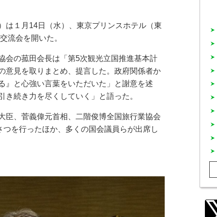
は１月14日（水）、東京プリンスホテル（東
春交流会を開いた。
協会の菰田会長は「第5次観光立国推進基本計
の意見を取りまとめ、提言した。政府関係者か
る』と心強い言葉をいただいた」と謝意を述
引き続き力を尽くしていく」と語った。
大臣、菅義偉元首相、二階俊博全国旅行業協会
いさつを行ったほか、多くの国会議員らが出席し