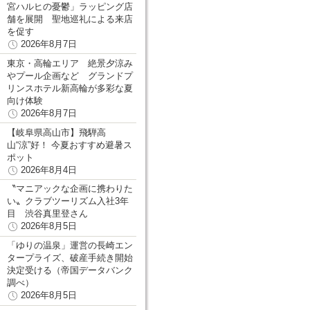
宮ハルヒの憂鬱」ラッピング店
舗を展開 聖地巡礼による来店
を促す
2026年8月7日
東京・高輪エリア 絶景夕涼み
やプール企画など グランドプ
リンスホテル新高輪が多彩な夏
向け体験
2026年8月7日
【岐阜県高山市】飛騨高
山“涼”好！ 今夏おすすめ避暑ス
ポット
2026年8月4日
〝マニアックな企画に携わりた
い〟クラブツーリズム入社3年
目 渋谷真里登さん
2026年8月5日
「ゆりの温泉」運営の長崎エン
タープライズ、破産手続き開始
決定受ける（帝国データバンク
調べ）
2026年8月5日