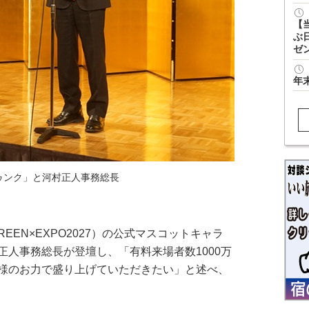
【
ぶ
ゼ
年
ゥンク」と河村正人事務総長
EEN×EXPO2027）の公式マスコットキャラ
正人事務総長が登壇し、「有料来場者数1000万
様のお力で盛り上げていただきたい」と述べ、