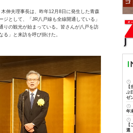
々木伸夫理事長は、昨年12月8日に発生した青森
ージとして、「JR八戸線も全線開通している」
通りの観光が始まっている。皆さんが八戸を訪
なる」と来訪を呼び掛けた。
【
ぶ
ゼ
年
【
選