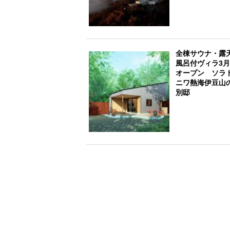
全棟サウナ・露
風呂付ヴィラ3
オープン ソラ
ニワ熱海伊豆山
別邸