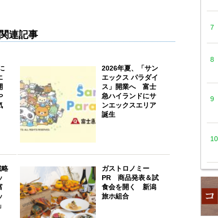
関連記事
に
2026年夏、「サン
エ
エックス パラダイ
開
ス」開業へ 富士
や
急ハイランドにサ
気
ンエックスエリア
誕生
戦略
ガストロノミー
ッ
PR 商品発表＆試
富
食会を開く 新潟
ッ
旅ホ組合
」