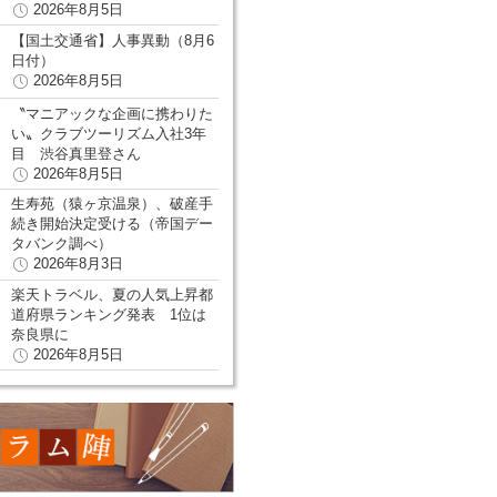
2026年8月5日
【国土交通省】人事異動（8月6
日付）
2026年8月5日
〝マニアックな企画に携わりた
い〟クラブツーリズム入社3年
目 渋谷真里登さん
2026年8月5日
生寿苑（猿ヶ京温泉）、破産手
続き開始決定受ける（帝国デー
タバンク調べ）
2026年8月3日
楽天トラベル、夏の人気上昇都
道府県ランキング発表 1位は
奈良県に
2026年8月5日