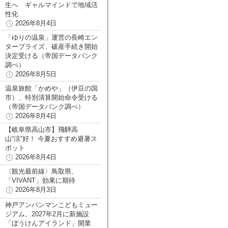
生へ ギャルマインドで地域活
性化
2026年8月4日
「ゆりの温泉」運営の長崎エン
タープライズ、破産手続き開始
決定受ける（帝国データバンク
調べ）
2026年8月5日
温泉旅館「かめや」（伊豆の国
市）、特別清算開始命令受ける
（帝国データバンク調べ）
2026年8月4日
【岐阜県高山市】飛騨高
山“涼”好！ 今夏おすすめ避暑ス
ポット
2026年8月4日
〈観光最前線〉鳥取県、
「VIVANT」効果に期待
2026年8月3日
神戸アンパンマンこどもミュー
ジアム、2027年2月に新施設
「ぼうけんアイランド」開業