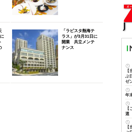
天
「ラビスタ熱海テ
月に
ラス」が3月31日に
ト
開業 共立メンテ
の
ナンス
【
ぶ
ゼ
年
【
選
【