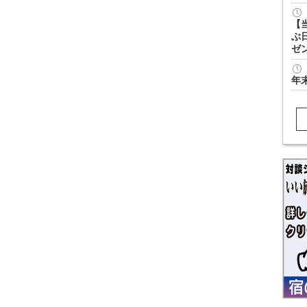
【
ぶ
ゼ
年