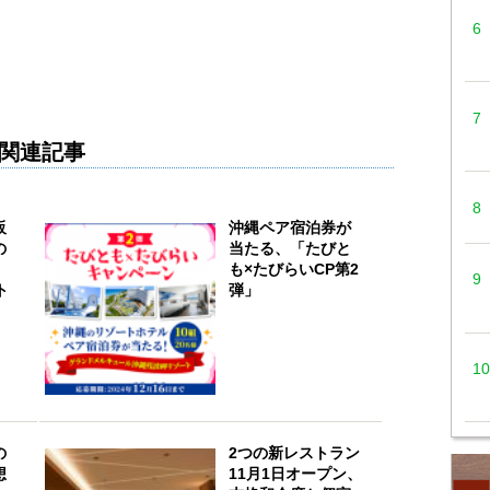
関連記事
販
沖縄ペア宿泊券が
の
当たる、「たびと
ら
も×たびらいCP第2
ト
弾」
の
2つの新レストラン
想
11月1日オープン、