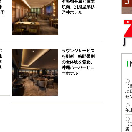
ウ
本格和会席と個室
沖
焼肉、別府温泉杉
業予
乃井ホテル
パ
ラウンジサービス
株
を刷新、時間帯別
事
の食体験を強化、
承
沖縄ハーバービュ
ーホテル
【
ぶ
ゼ
年
【
選