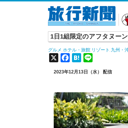
1日1組限定のアフタヌー
グルメ
ホテル・旅館
リゾート
九州・
,
,
,
X
Facebook
Hatena
Line
2023年12月13日（水） 配信