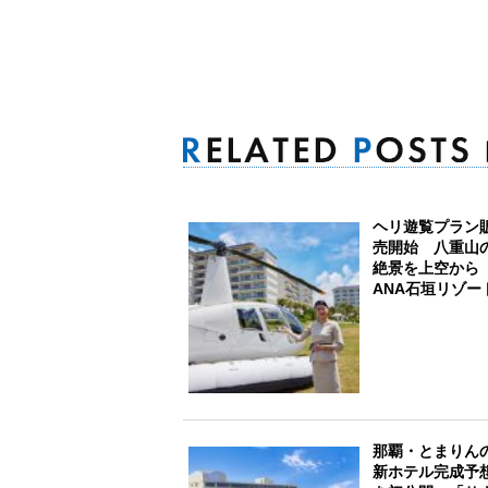
ヘリ遊覧プラン
売開始 八重山
絶景を上空か
ANA石垣リゾー
那覇・とまりん
新ホテル完成予