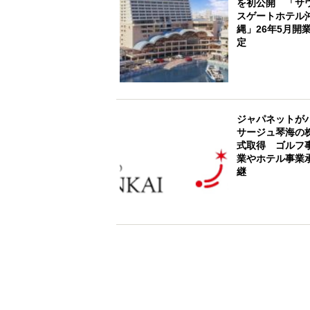
を初公開 「サ
スゲートホテル
縄」26年5月開
定
ジャパネットが
サージュ琴海の
式取得 ゴルフ
業やホテル事業
継