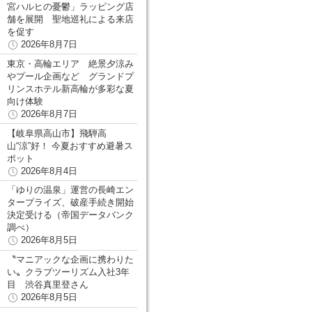
宮ハルヒの憂鬱」ラッピング店
舗を展開 聖地巡礼による来店
を促す
2026年8月7日
東京・高輪エリア 絶景夕涼み
やプール企画など グランドプ
リンスホテル新高輪が多彩な夏
向け体験
2026年8月7日
【岐阜県高山市】飛騨高
山“涼”好！ 今夏おすすめ避暑ス
ポット
2026年8月4日
「ゆりの温泉」運営の長崎エン
タープライズ、破産手続き開始
決定受ける（帝国データバンク
調べ）
2026年8月5日
〝マニアックな企画に携わりた
い〟クラブツーリズム入社3年
目 渋谷真里登さん
2026年8月5日