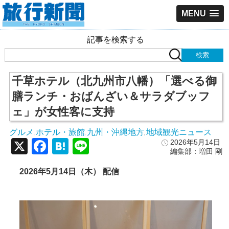
MENU
記事を検索する
千草ホテル（北九州市八幡）「選べる御
膳ランチ・おばんざい＆サラダブッフ
ェ」が女性客に支持
グルメ
ホテル・旅館
九州・沖縄地方
地域観光ニュース
,
,
,
X
Facebook
Hatena
Line
2026年5月14日
編集部：増田 剛
2026年5月14日（木） 配信