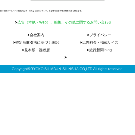
旅行新聞ホームページ掲載の記事・写真などのコンテンツ、出版物等の著作物の無断転載を禁じます。
広告（本紙・Web）、編集、その他に関するお問い合わせ
会社案内
プライバシー
特定商取引法に基づく表記
広告料金・掲載サイズ
見本紙・読者層
旅行新聞 blog
Copyright©RYOKO SHIMBUN-SHINSHA.CO,LTD All rights reserved.