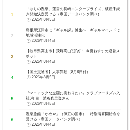
「ゆりの温泉」運営の長崎エンタープライズ、破産手続
き開始決定受ける（帝国データバンク調べ）
2026年8月5日
島根県江津市に「ギャル課」誕生へ ギャルマインドで
地域活性化
2026年8月4日
【岐阜県高山市】飛騨高山“涼”好！ 今夏おすすめ避暑ス
ポット
2026年8月4日
【国土交通省】人事異動（8月6日付）
2026年8月5日
〝マニアックな企画に携わりたい〟クラブツーリズム入
社3年目 渋谷真里登さん
2026年8月5日
温泉旅館「かめや」（伊豆の国市）、特別清算開始命令
受ける（帝国データバンク調べ）
2026年8月4日