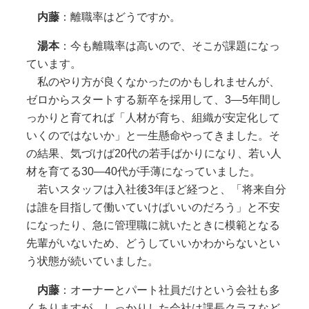
内藤
：離職率はどうですか。
湯本
：今も離職率は高いので、そこが課題になっ
ています。
私のやり方が良くなかったのかもしれませんが、
ゼロからスタートする新卒を採用して、3―5年間し
っかりと育てれば「人材が育ち、組織が安定化して
いくのではないか」と一生懸命やってきました。そ
の結果、気づけば20代の若手ばかりになり、若い人
材を育てる30―40代が手薄になっていました。
若いスタッフは入社後3年ほど経つと、「将来自分
は誰を目指して働いていけばいいのだろう」と不安
になったり、急に管理職に就いたときに模範となる
先輩がいないため、どうしていいかわからないとい
う状態が続いていました。
内藤
：オーナーとパート社員だけという会社も多
くありますが、しっかりした会社は課長クラスなど