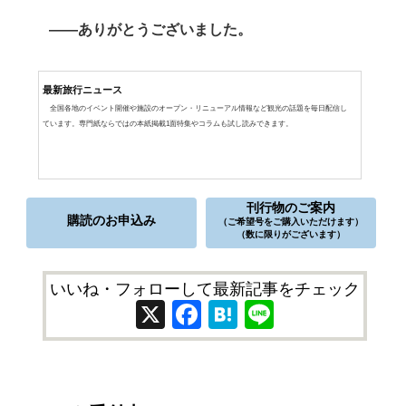
――ありがとうございました。
最新旅行ニュース
全国各地のイベント開催や施設のオープン・リニューアル情報など観光の話題を毎日配信し
ています。専門紙ならではの本紙掲載1面特集やコラムも試し読みできます。
刊行物のご案内
購読のお申込み
（ご希望号をご購入いただけます）
（数に限りがございます）
いいね・フォローして最新記事をチェック
X
Facebook
Hatena
Line