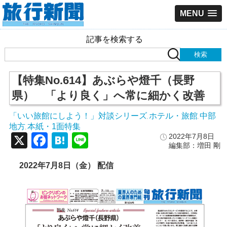
MENU
記事を検索する
【特集No.614】あぶらや燈千（長野
県） 「より良く」へ常に細かく改善
「いい旅館にしよう！」対談シリーズ
ホテル・旅館
中部
,
,
地方
本紙・1面特集
,
X
Facebook
Hatena
Line
2022年7月8日
編集部：増田 剛
2022年7月8日（金） 配信