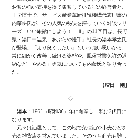
お客の強い支持を得て集客している宿の経営者と、
工学博士で、サービス産業革新推進機構代表理事の
内藤耕氏が、その人気の秘訣を探っていく対談シリ
ーズ「いい旅館にしよう！ Ⅲ」の11回目は、長野
県・湯田中温泉「あぶらや燈千」社長の湯本孝之氏
が登場。「より良くしたい」という強い思いから、
常に細かく改善し続ける姿勢や、風俗営業免許の返
納など「やめる」勇気についても内藤氏と語り合っ
た。
【増田 剛】
◇
湯本
：1961（昭和36）年に創業し、私は3代目に
なります。
元々は油屋として、この地で菜種油や小麦などを
売る雑貨店を営んでいました。そのうち商売も難し