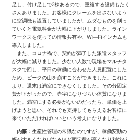
足し、付け足しで3棟あるので、重複する設備もたく
さんありました。お客様にクレームを出さないよう
に空調機も設置していましたが、ムダなものを削っ
ていくと電気料金が大幅に下がりしました。ライン
ワークスを使っての情報共有や、Wi―Fiインカムも
導入しました。
また、コロナ禍で、契約が満了した派遣スタッフ
が大幅に減りました。少ない人数で現場をマルチタ
スクで回し、平日の稼働に合わせた人員配置にした
ため、ピークの山を崩すことができました。これに
より、週末は満室にできなくしました。その分固定
費が下がったので、赤字になりづらい体質になりま
した。満室にする必要がないのだったら、単価を上
げようと思い、それでも支持してもらえるお客様に
来ていただければいいという考えになりました。
内藤
：生産性管理の常識なのですが、稼働変動の
幅が大きくなればなるほど固定費が高くなり利益が