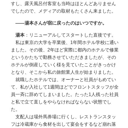
すし、露天風呂付客室も当時はほとんどありません
でしたので、メディアの取材もたくさん来ました。
――湯本さんが宿に戻ったのはいつですか。
湯本
：リニューアルしてスタートした直後です。
私は東京の大学を卒業後、1年間ホテル学校に通い
ました。その後、2年ほど実際に都内のホテルで修業
というかたちで勤務させていただきましたが、その
ホテルが倒産していく様を見ていたことがきっかけ
となり、そこから私の旅館業人生が始まりました。
就職したホテルでは、オーナーと社員がもめてい
て、私が入社して1週間ほどでフロントスタッフが全
員一斉に辞めてしまいました。たった1人残った社員
と私で立て直しをやらなければならない状態でし
た。
支配人は場外馬券場に行くし、レストランスタッ
フは冷蔵庫から食材を出して宴会をするなど崩れ落