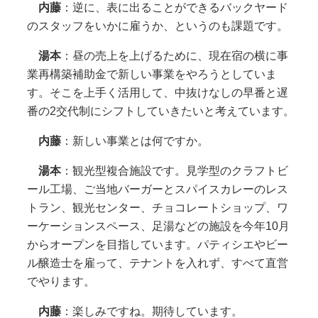
内藤
：逆に、表に出ることができるバックヤード
のスタッフをいかに雇うか、というのも課題です。
湯本
：昼の売上を上げるために、現在宿の横に事
業再構築補助金で新しい事業をやろうとしていま
す。そこを上手く活用して、中抜けなしの早番と遅
番の2交代制にシフトしていきたいと考えています。
内藤
：新しい事業とは何ですか。
湯本
：観光型複合施設です。見学型のクラフトビ
ール工場、ご当地バーガーとスパイスカレーのレス
トラン、観光センター、チョコレートショップ、ワ
ーケーションスペース、足湯などの施設を今年10月
からオープンを目指しています。パティシエやビー
ル醸造士を雇って、テナントを入れず、すべて直営
でやります。
内藤
：楽しみですね。期待しています。