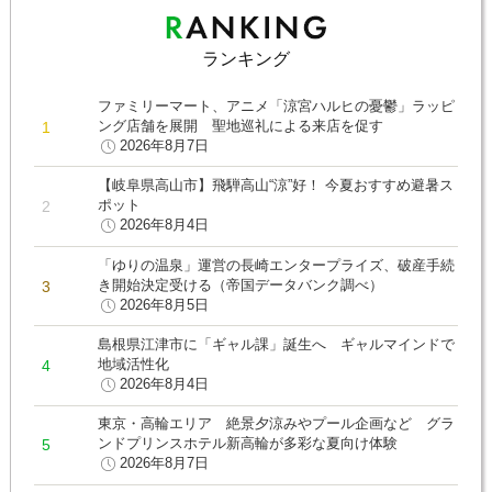
ランキング
ファミリーマート、アニメ「涼宮ハルヒの憂鬱」ラッピ
ング店舗を展開 聖地巡礼による来店を促す
2026年8月7日
【岐阜県高山市】飛騨高山“涼”好！ 今夏おすすめ避暑ス
ポット
2026年8月4日
「ゆりの温泉」運営の長崎エンタープライズ、破産手続
き開始決定受ける（帝国データバンク調べ）
2026年8月5日
島根県江津市に「ギャル課」誕生へ ギャルマインドで
地域活性化
2026年8月4日
東京・高輪エリア 絶景夕涼みやプール企画など グラ
ンドプリンスホテル新高輪が多彩な夏向け体験
2026年8月7日