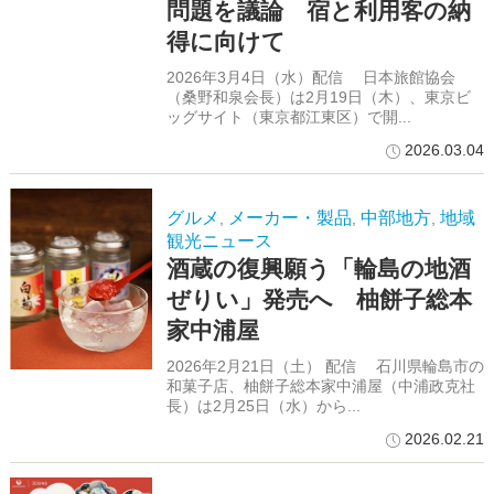
問題を議論 宿と利用客の納
得に向けて
2026年3月4日（水）配信 日本旅館協会
（桑野和泉会長）は2月19日（木）、東京ビ
ッグサイト（東京都江東区）で開...
2026.03.04
グルメ
メーカー・製品
中部地方
地域
,
,
,
観光ニュース
酒蔵の復興願う「輪島の地酒
ぜりい」発売へ 柚餅子総本
家中浦屋
2026年2月21日（土） 配信 石川県輪島市の
和菓子店、柚餅子総本家中浦屋（中浦政克社
長）は2月25日（水）から...
2026.02.21