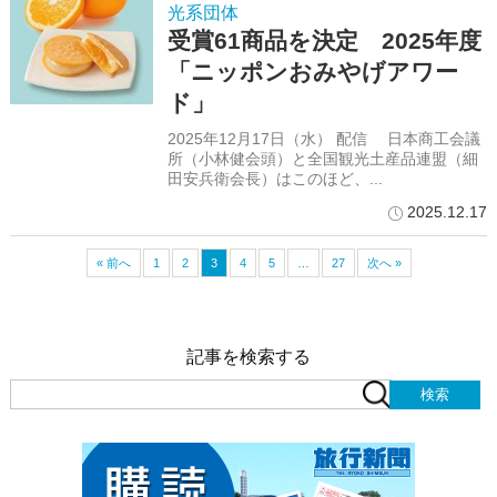
光系団体
受賞61商品を決定 2025年度
「ニッポンおみやげアワー
ド」
2025年12月17日（水） 配信 日本商工会議
所（小林健会頭）と全国観光土産品連盟（細
田安兵衛会長）はこのほど、...
2025.12.17
« 前へ
1
2
3
4
5
…
27
次へ »
記事を検索する