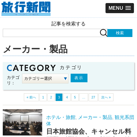
MENU
記事を検索する
メーカー・製品
カテゴリ
カテゴ
リ：
« 前へ
1
2
3
4
5
…
27
次へ »
ホテル・旅館
メーカー・製品
観光系団
,
,
体
日本旅館協会、キャンセル料