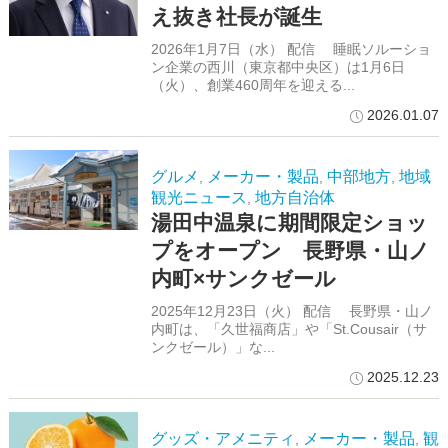
え抜き社長が誕生
2026年1月7日（水） 配信 睡眠ソルーショ
ン企業の西川（東京都中央区）は1月6日
（火）、創業460周年を迎える...
2026.01.07
グルメ
メーカー・製品
中部地方
地域
,
,
,
観光ニュース
地方自治体
,
湯田中温泉に期間限定ショッ
プをオープン 長野県・山ノ
内町×サンクゼール
2025年12月23日（火） 配信 長野県・山ノ
内町は、「久世福商店」や「St.Cousair（サ
ンクゼール）」な...
2025.12.23
グッズ・アメニティ
メーカー・製品
観
,
,