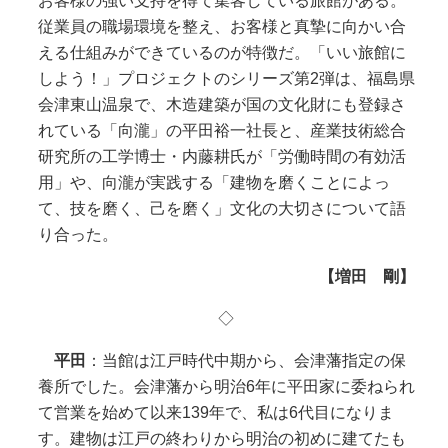
お客様の強い支持を得て集客している旅館がある。
従業員の職場環境を整え、お客様と真摯に向かい合
える仕組みができているのが特徴だ。「いい旅館に
しよう！」プロジェクトのシリーズ第2弾は、福島県
会津東山温泉で、木造建築が国の文化財にも登録さ
れている「向瀧」の平田裕一社長と、産業技術総合
研究所の工学博士・内藤耕氏が「労働時間の有効活
用」や、向瀧が実践する「建物を磨くことによっ
て、技を磨く、己を磨く」文化の大切さについて語
り合った。
【増田 剛】
◇
平田
：当館は江戸時代中期から、会津藩指定の保
養所でした。会津藩から明治6年に平田家に委ねられ
て営業を始めて以来139年で、私は6代目になりま
す。建物は江戸の終わりから明治の初めに建てたも