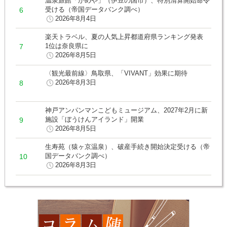
温泉旅館「かめや」（伊豆の国市）、特別清算開始命令
受ける（帝国データバンク調べ）
2026年8月4日
楽天トラベル、夏の人気上昇都道府県ランキング発表
1位は奈良県に
2026年8月5日
〈観光最前線〉鳥取県、「VIVANT」効果に期待
2026年8月3日
神戸アンパンマンこどもミュージアム、2027年2月に新
施設「ぼうけんアイランド」開業
2026年8月5日
生寿苑（猿ヶ京温泉）、破産手続き開始決定受ける（帝
国データバンク調べ）
2026年8月3日