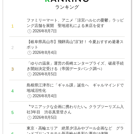
ランキング
ファミリーマート、アニメ「涼宮ハルヒの憂鬱」ラッピ
ング店舗を展開 聖地巡礼による来店を促す
2026年8月7日
【岐阜県高山市】飛騨高山“涼”好！ 今夏おすすめ避暑ス
ポット
2026年8月4日
「ゆりの温泉」運営の長崎エンタープライズ、破産手続
き開始決定受ける（帝国データバンク調べ）
2026年8月5日
島根県江津市に「ギャル課」誕生へ ギャルマインドで
地域活性化
2026年8月4日
〝マニアックな企画に携わりたい〟クラブツーリズム入
社3年目 渋谷真里登さん
2026年8月5日
東京・高輪エリア 絶景夕涼みやプール企画など グラ
ンドプリンスホテル新高輪が多彩な夏向け体験