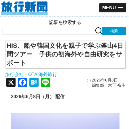
MENU
記事を検索する
HIS、船や韓国文化を親子で学ぶ釜山4日
間ツアー 子供の初海外や自由研究をサ
ポート
旅行会社・OTA
海外旅行
,
X
Facebook
Hatena
Line
2026年6月8日
編集部：木下 裕斗
2026年6月8日（月） 配信