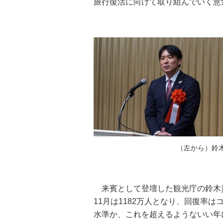
旅行復活に向けて取り組んでいく意
（左から）鈴
来賓として登壇した観光庁の鈴木
11月は1182万人となり、回復率は
水準か、これを超えるようないい年