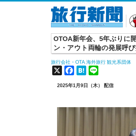
OTOA新年会、5年ぶり
ン・アウト両輪の発展呼び
旅行会社・OTA
海外旅行
観光系団体
,
,
X
Facebook
Hatena
Line
2025年1月9日（木） 配信