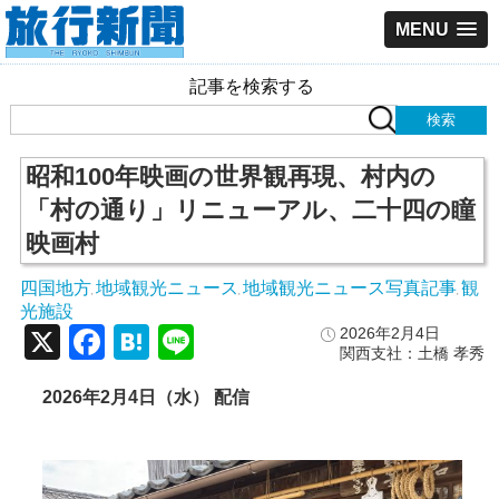
MENU
記事を検索する
昭和100年映画の世界観再現、村内の
「村の通り」リニューアル、二十四の瞳
映画村
四国地方
地域観光ニュース
地域観光ニュース写真記事
観
,
,
,
光施設
X
Facebook
Hatena
Line
2026年2月4日
関西支社：土橋 孝秀
2026年2月4日（水） 配信