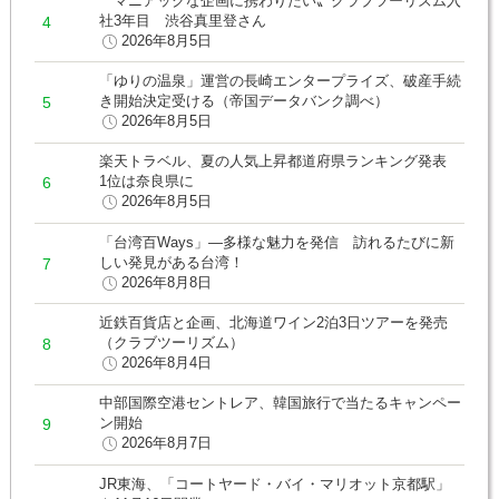
〝マニアックな企画に携わりたい〟クラブツーリズム入
社3年目 渋谷真里登さん
2026年8月5日
「ゆりの温泉」運営の長崎エンタープライズ、破産手続
き開始決定受ける（帝国データバンク調べ）
2026年8月5日
楽天トラベル、夏の人気上昇都道府県ランキング発表
1位は奈良県に
2026年8月5日
「台湾百Ways」―多様な魅力を発信 訪れるたびに新
しい発見がある台湾！
2026年8月8日
近鉄百貨店と企画、北海道ワイン2泊3日ツアーを発売
（クラブツーリズム）
2026年8月4日
中部国際空港セントレア、韓国旅行で当たるキャンペー
ン開始
2026年8月7日
JR東海、「コートヤード・バイ・マリオット京都駅」