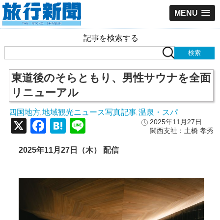
MENU
記事を検索する
東道後のそらともり、男性サウナを全面
リニューアル
四国地方
地域観光ニュース写真記事
温泉・スパ
,
,
X
Facebook
Hatena
Line
2025年11月27日
関西支社：土橋 孝秀
2025年11月27日（木） 配信