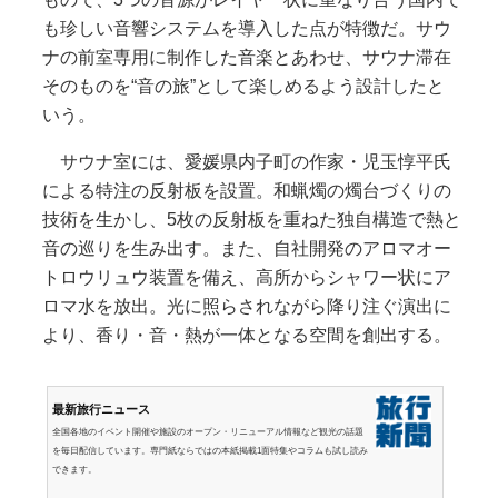
も珍しい音響システムを導入した点が特徴だ。サウ
ナの前室専用に制作した音楽とあわせ、サウナ滞在
そのものを“音の旅”として楽しめるよう設計したと
いう。
サウナ室には、愛媛県内子町の作家・児玉惇平氏
による特注の反射板を設置。和蝋燭の燭台づくりの
技術を生かし、5枚の反射板を重ねた独自構造で熱と
音の巡りを生み出す。また、自社開発のアロマオー
トロウリュウ装置を備え、高所からシャワー状にア
ロマ水を放出。光に照らされながら降り注ぐ演出に
より、香り・音・熱が一体となる空間を創出する。
最新旅行ニュース
全国各地のイベント開催や施設のオープン・リニューアル情報など観光の話題
を毎日配信しています。専門紙ならではの本紙掲載1面特集やコラムも試し読み
できます。