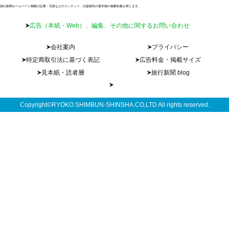
旅行新聞ホームページ掲載の記事・写真などのコンテンツ、出版物等の著作物の無断転載を禁じます。
広告（本紙・Web）、編集、その他に関するお問い合わせ
会社案内
プライバシー
特定商取引法に基づく表記
広告料金・掲載サイズ
見本紙・読者層
旅行新聞 blog
Copyright©RYOKO SHIMBUN-SHINSHA.CO,LTD All rights reserved.