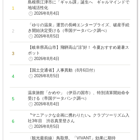
島根県江津市に「ギャル課」誕生へ ギャルマインドで
地域活性化
2026年8月4日
「ゆりの温泉」運営の長崎エンタープライズ、破産手続
き開始決定受ける（帝国データバンク調べ）
2026年8月5日
【岐阜県高山市】飛騨高山“涼”好！ 今夏おすすめ避暑ス
ポット
2026年8月4日
【国土交通省】人事異動（8月6日付）
2026年8月5日
温泉旅館「かめや」（伊豆の国市）、特別清算開始命令
受ける（帝国データバンク調べ）
2026年8月4日
〝マニアックな企画に携わりたい〟クラブツーリズム入
社3年目 渋谷真里登さん
2026年8月5日
〈観光最前線〉鳥取県、「VIVANT」効果に期待