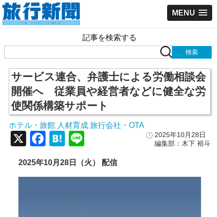
MENU
記事を検索する
サービス連合、弁護士による労働相談会
開催へ 従業員や経営者などに健全な労
使関係構築サポート
ホテル・旅館
人材育成
旅行会社・OTA
,
,
X
Facebook
Hatena
Line
2025年10月28日
編集部：木下 裕斗
2025年10月28日（火） 配信