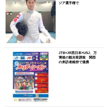
ジア選手権で
JTB×JR西日本×USJ、万
博後の観光客誘致 関西
の来訪者維持で連携