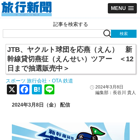
MENU
記事を検索する
JTB、ヤクルト球団を応燕（えん） 新
幹線貸切燕征（えんせい）ツアー ＜12
日まで抽選販売中＞
スポーツ
旅行会社・OTA
鉄道
,
,
X
Facebook
Hatena
Line
2024年3月8日
編集部：長谷川 貴人
2024
年3
月8
日（金） 配信