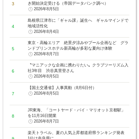
き開始決定受ける（帝国データバンク調べ）
2026年8月5日
島根県江津市に「ギャル課」誕生へ ギャルマインドで
地域活性化
2026年8月4日
東京・高輪エリア 絶景夕涼みやプール企画など グラ
ンドプリンスホテル新高輪が多彩な夏向け体験
2026年8月7日
〝マニアックな企画に携わりたい〟クラブツーリズム入
社3年目 渋谷真里登さん
2026年8月5日
【国土交通省】人事異動（8月6日付）
2026年8月5日
JR東海、「コートヤード・バイ・マリオット京都駅」
を11月16日開業
2026年8月7日
楽天トラベル、夏の人気上昇都道府県ランキング発表
1位は奈良県に