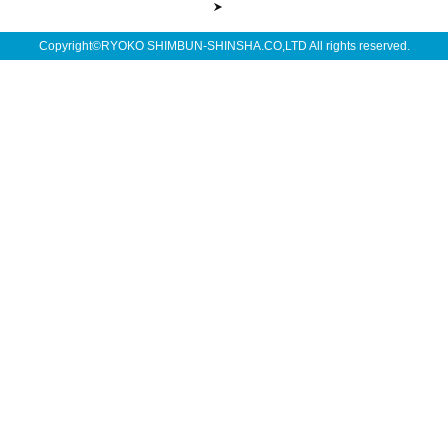
Copyright©RYOKO SHIMBUN-SHINSHA.CO,LTD All rights reserved.