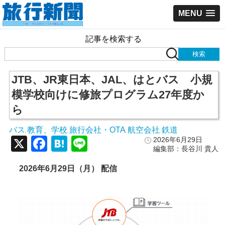
MENU
記事を検索する
JTB、JR東日本、JAL、はとバス 小規
模学校向けに修旅プログラム27年度か
ら
バス
教育、学校
旅行会社・OTA
航空会社
鉄道
,
,
,
,
X
Facebook
Hatena
Line
2026年6月29日
編集部：長谷川 貴人
2026
年6
月29
日（月） 配信