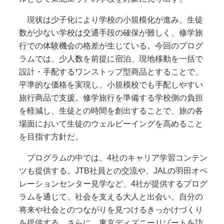
現状は少子化により学校の小規模化が進み、生徒
数が少ない学校は交通手段の確保が難しく、修学旅
行での体験機会の格差が生じている。今回のプログ
ラムでは、少人数を前提に宿泊、現地移動を一括で
設計・手配するワンストップ型商品とすることで、
平準的な価格を実現し、小規模校でも手配しやすい
旅行商品で支援。修学旅行を準備する学校側の負担
を軽減し、生徒との時間を創出することで、旅の各
場面において生徒のウェルビーイングを高めること
を目指す方針だ。
プログラムの中では、4社のキャリア学習コンテン
ツも提供する。JTB社員との交流や、JALの羽田オペ
レーションセンター見学など、4社が提供するプログ
ラムを通じて、社会を支える大人と出会い、自分の
将来や社会とのつながりを見つけるきっかけづくり
を提供する。さらに、東京ディズニーリゾートを訪