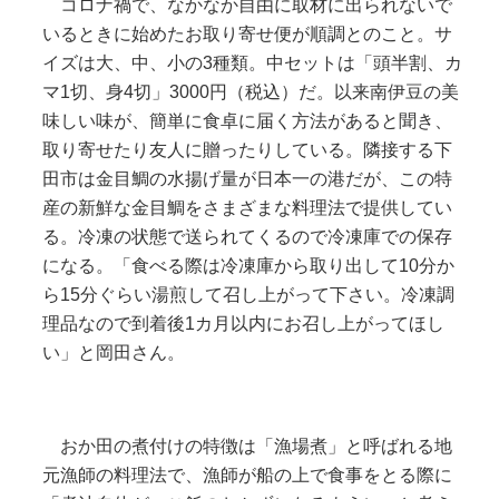
コロナ禍で、なかなか自由に取材に出られないで
いるときに始めたお取り寄せ便が順調とのこと。サ
イズは大、中、小の3種類。中セットは「頭半割、カ
マ1切、身4切」3000円（税込）だ。以来南伊豆の美
味しい味が、簡単に食卓に届く方法があると聞き、
取り寄せたり友人に贈ったりしている。隣接する下
田市は金目鯛の水揚げ量が日本一の港だが、この特
産の新鮮な金目鯛をさまざまな料理法で提供してい
る。冷凍の状態で送られてくるので冷凍庫での保存
になる。「食べる際は冷凍庫から取り出して10分か
ら15分ぐらい湯煎して召し上がって下さい。冷凍調
理品なので到着後1カ月以内にお召し上がってほし
い」と岡田さん。
おか田の煮付けの特徴は「漁場煮」と呼ばれる地
元漁師の料理法で、漁師が船の上で食事をとる際に