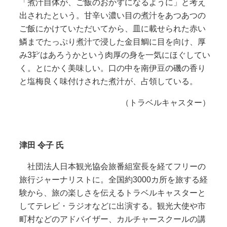
「煮汁自体が、ご飯のおかずになるように」と考え
出されたという。甘辛い濃い目の煮汁をあつあつの
ご飯にかけていただいてから、皿に載せられた赤い
鱗までたっぷり煮汁で浸した金目鯛に目を向け、厚
み3㌢はあろうかという肉厚の身を一気にほぐしてい
く。とにかく美味しい。口の中を南伊豆の磯の香り
と塩梅良く味付けされた煮汁が、占領している。
（トラベルキャスター）
津田 令子 氏
社団法人日本観光協会旅番組室長を経てフリーの
旅行ジャーナリストに。全国約3000カ所を旅する経
験から、旅の楽しさを伝えるトラベルキャスターと
してテレビ・ラジオなどに出演する。観光大使や市
町村などのアドバイザー、カルチャースクールの講