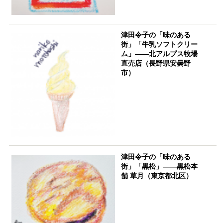
津田令子の「味のある
街」「牛乳ソフトクリー
ム」――北アルプス牧場
直売店（長野県安曇野
市）
津田令子の「味のある
街」「黒松」――黒松本
舗 草月（東京都北区）