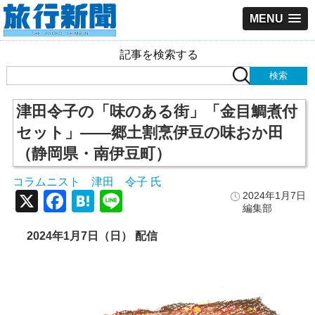
MENU
記事を検索する
津田令子の「味のある街」「金目鯛煮付
セット」――郷土割烹伊豆の味おか田
（静岡県・南伊豆町）
コラムニスト 津田 令子 氏
X
Facebook
Hatena
Line
2024年1月7日
編集部
2024年1月7日（日） 配信