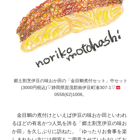
郷土割烹伊豆の味おか田の「金目鯛煮付セット」中セット
(3000円税込)▽静岡県賀茂郡南伊豆町湊307-1▽
0558(62)1006。
金目鯛の煮付けといえば伊豆の味おか田といわれ
るほどの有名かつ人気を誇る「郷土割烹伊豆の味お
か田」を久しぶりに訪ねた。「ゆったりお食事を楽
しまれたい方には個室もご用意させていただいてお