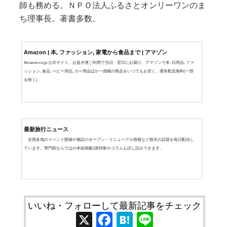
師も務める。ＮＰＯ法人ふるさとオンリーワンのま
ち理事長。著書多数。
Amazon | 本, ファッション, 家電から食品まで | アマゾン
Amazon.co.jp 公式サイト。お急ぎ便ご利用で当日・翌日にお届け。アマゾンで本, 日用品, ファ
ッション, 食品, ベビー用品, カー用品ほか一億種の商品をいつでもお安く。通常配送無料(一部
を除く)
最新旅行ニュース
全国各地のイベント開催や施設のオープン・リニューアル情報など観光の話題を毎日配信し
ています。専門紙ならではの本紙掲載1面特集やコラムも試し読みできます。
いいね・フォローして最新記事をチェック
X
Facebook
Hatena
Line