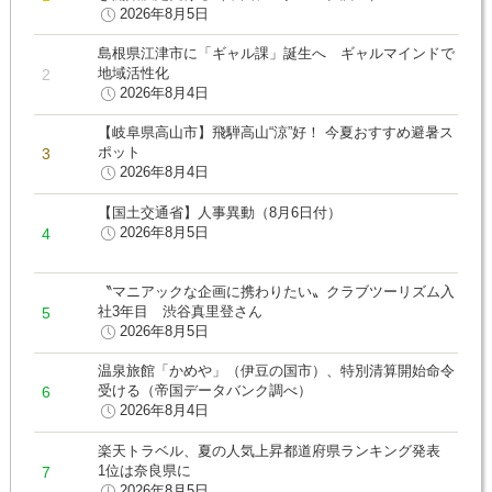
2026年8月5日
島根県江津市に「ギャル課」誕生へ ギャルマインドで
地域活性化
2026年8月4日
【岐阜県高山市】飛騨高山“涼”好！ 今夏おすすめ避暑ス
ポット
2026年8月4日
【国土交通省】人事異動（8月6日付）
2026年8月5日
〝マニアックな企画に携わりたい〟クラブツーリズム入
社3年目 渋谷真里登さん
2026年8月5日
温泉旅館「かめや」（伊豆の国市）、特別清算開始命令
受ける（帝国データバンク調べ）
2026年8月4日
楽天トラベル、夏の人気上昇都道府県ランキング発表
1位は奈良県に
2026年8月5日