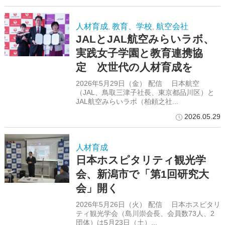
人材育成
教育、学校
航空会社
,
,
JALとJAL航空みらいラボ、
実践女子学園と教育連携協
定 次世代の人材育成を
2026年5月29日（金） 配信 日本航空
（JAL、鳥取三津子社長、東京都品川区）と
JAL航空みらいラボ（柏頼之社...
2026.05.29
人材育成
日本ホスピタリティ観光学
会、新潟市で「第1回研究大
会」開く
2026年5月26日（火） 配信 日本ホスピタリ
ティ観光学会（島川崇会長、会員数73人、2
団体）は5月23日（土）...