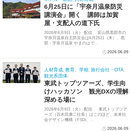
6月25日に「宇奈月温泉防災
講演会」開く 講師は加賀
屋・支配人の道下氏
2026年6月9日（火） 配信 富山県黒部市の
宇奈月温泉自主防災会は6月25日（木）、黒
部・宇奈月温泉 やまのはで...
2026.06.09
人材育成
教育、学校
旅行会社・OTA
,
,
,
観光系団体
東武トップツアーズ、学生向
けハッカソン 観光DXの理解
深める場に
2026年6月9日（火） 配信 東武トップツア
ーズ（百木田康二社長）はこのほど、未来社
会デザイン機構（FSDi、...
2026.06.09