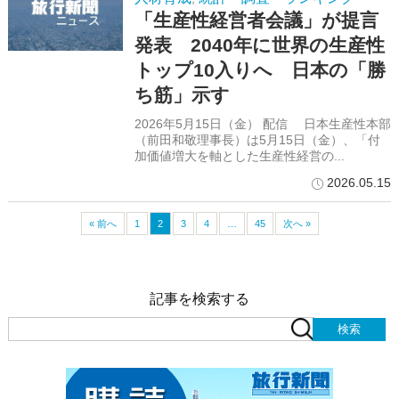
「生産性経営者会議」が提言
発表 2040年に世界の生産性
トップ10入りへ 日本の「勝
ち筋」示す
2026年5月15日（金） 配信 日本生産性本部
（前田和敬理事長）は5月15日（金）、「付
加価値増大を軸とした生産性経営の...
2026.05.15
« 前へ
1
2
3
4
…
45
次へ »
記事を検索する