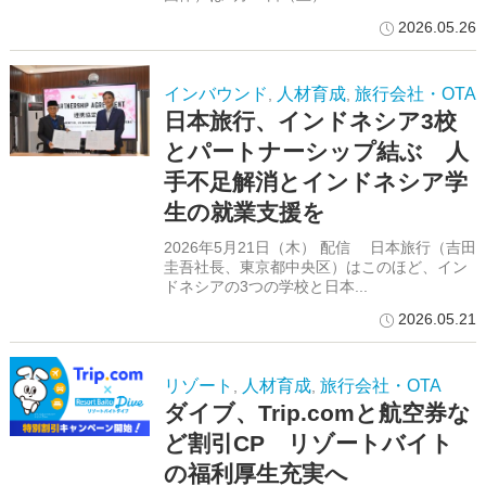
2026.05.26
インバウンド
人材育成
旅行会社・OTA
,
,
日本旅行、インドネシア3校
とパートナーシップ結ぶ 人
手不足解消とインドネシア学
生の就業支援を
2026年5月21日（木） 配信 日本旅行（吉田
圭吾社長、東京都中央区）はこのほど、イン
ドネシアの3つの学校と日本...
2026.05.21
リゾート
人材育成
旅行会社・OTA
,
,
ダイブ、Trip.comと航空券な
ど割引CP リゾートバイト
の福利厚生充実へ