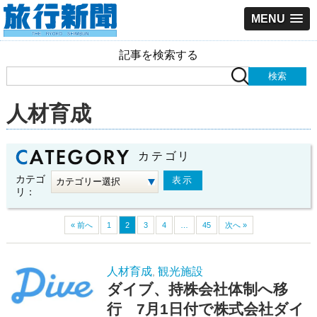
MENU
記事を検索する
人材育成
カテゴリ
カテゴ
リ：
« 前へ
1
2
3
4
…
45
次へ »
人材育成
観光施設
,
ダイブ、持株会社体制へ移
行 7月1日付で株式会社ダイ