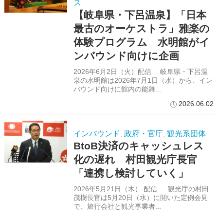
ス
【岐阜県・下呂温泉】「日本
最古のオーケストラ」雅楽の
体験プログラム 水明館がイ
ンバウンド向けに企画
2026年6月2日（火）配信 岐阜県・下呂温
泉の水明館は2026年7月1日（水）から、イン
バウンド向けに館内の能舞...
2026.06.02
インバウンド
政府・官庁
観光系団体
,
,
BtoB決済のキャッシュレス
化の遅れ 村田観光庁長官
「連携し検討していく」
2026年5月21日（木） 配信 観光庁の村田
茂樹長官は5月20日（水）に開いた定例会見
で、旅行会社と観光事業者...