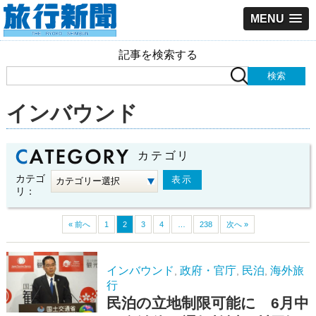
MENU
記事を検索する
インバウンド
カテゴリ
カテゴ
リ：
« 前へ
1
2
3
4
…
238
次へ »
インバウンド
政府・官庁
民泊
海外旅
,
,
,
行
民泊の立地制限可能に 6月中