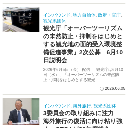
インバウンド
地方自治体
政府・官庁
,
,
,
観光系団体
観光庁「オーバーツーリズム
の未然防止・抑制をはじめと
する観光地の面的受入環境整
備促進事業」2次公募 6月10
日説明会
2026年6月5日（金） 配信 観光庁は6月10
日（水）、「オーバーツーリズムの未然防
止・抑制をはじめとする観光...
2026.06.05
インバウンド
海外旅行
観光系団体
,
,
3委員会の取り組みに注力
海外旅行の復活に向け粘り強