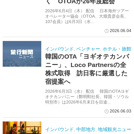
く OTOAが26年度総会
2026年6月4日（木） 配信 日本海外ツアー
オペレーター協会（OTOA、大畑貴彦会長、
107会員）は6月3日（水...
2026.06.04
インバウンド
ベンチャー
ホテル・旅館
,
,
韓国のOTA「ヨギオテカンパ
ニー」、Loco Partnersの全
株式取得 訪日客に厳選した
宿提案へ
2026年6月3日（水） 配信 韓国のOTAヨギ
オテカンパニー（鄭明勲社長、韓国・ソウル
特別市）は2026年6月末日を目途...
2026.06.03
インバウンド
中部地方
地域観光ニュー
,
,