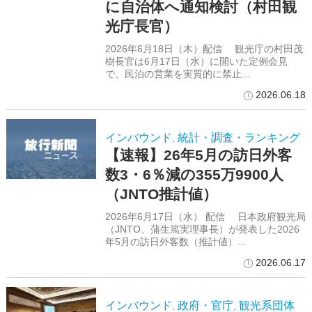
に自治体へ通知検討（村田観
光庁長官）
2026年6月18日（木）配信 観光庁の村田茂
樹長官は6月17日（水）に開いた定例会見
で、民泊の営業を実質的に禁止...
2026.06.18
インバウンド
統計・調査・ランキング
,
【速報】26年5月の訪日外客
数3・6％減の355万9900人
（JNTO推計値）
2026年6月17日（水） 配信 日本政府観光局
（JNTO、蒲生篤実理事長）が発表した2026
年5月の訪日外客数（推計値）...
2026.06.17
インバウンド
政府・官庁
観光系団体
,
,