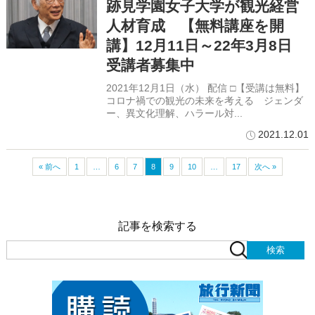
跡見学園女子大学が観光経営
人材育成 【無料講座を開
講】12月11日～22年3月8日
受講者募集中
2021年12月1日（水） 配信 □【受講は無料】
コロナ禍での観光の未来を考える ジェンダ
ー、異文化理解、ハラール対...
2021.12.01
« 前へ
1
…
6
7
8
9
10
…
17
次へ »
記事を検索する