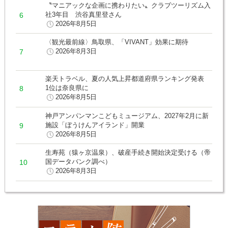
〝マニアックな企画に携わりたい〟クラブツーリズム入
社3年目 渋谷真里登さん
2026年8月5日
〈観光最前線〉鳥取県、「VIVANT」効果に期待
2026年8月3日
楽天トラベル、夏の人気上昇都道府県ランキング発表
1位は奈良県に
2026年8月5日
神戸アンパンマンこどもミュージアム、2027年2月に新
施設「ぼうけんアイランド」開業
2026年8月5日
生寿苑（猿ヶ京温泉）、破産手続き開始決定受ける（帝
国データバンク調べ）
2026年8月3日