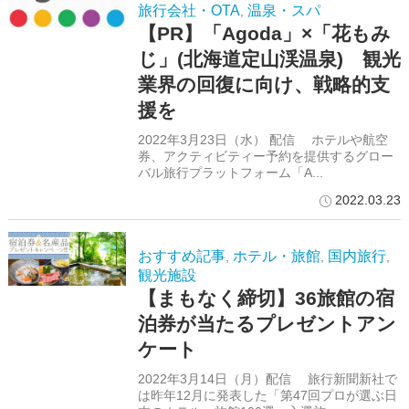
旅行会社・OTA
温泉・スパ
,
【PR】「Agoda」×「花もみ
じ」(北海道定山渓温泉) 観光
業界の回復に向け、戦略的支
援を
2022年3月23日（水） 配信 ホテルや航空
券、アクティビティー予約を提供するグロー
バル旅行プラットフォーム「A...
2022.03.23
おすすめ記事
ホテル・旅館
国内旅行
,
,
,
観光施設
【まもなく締切】36旅館の宿
泊券が当たるプレゼントアン
ケート
2022年3月14日（月）配信 旅行新聞新社で
は昨年12月に発表した「第47回プロが選ぶ日