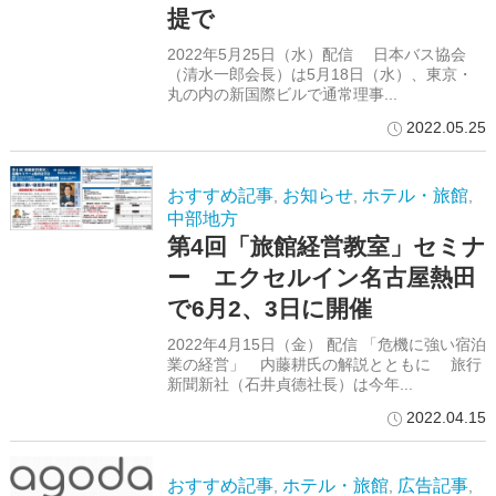
提で
2022年5月25日（水）配信 日本バス協会
（清水一郎会長）は5月18日（水）、東京・
丸の内の新国際ビルで通常理事...
2022.05.25
おすすめ記事
お知らせ
ホテル・旅館
,
,
,
中部地方
第4回「旅館経営教室」セミナ
ー エクセルイン名古屋熱田
で6月2、3日に開催
2022年4月15日（金） 配信 「危機に強い宿泊
業の経営」 内藤耕氏の解説とともに 旅行
新聞新社（石井貞德社長）は今年...
2022.04.15
おすすめ記事
ホテル・旅館
広告記事
,
,
,