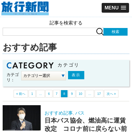
MENU
記事を検索する
おすすめ記事
カテゴリ
カテゴ
リ：
« 前へ
1
…
6
7
8
9
10
…
17
次へ »
おすすめ記事
バス
,
日本バス協会、燃油高に運賃
改定 コロナ前に戻らない前