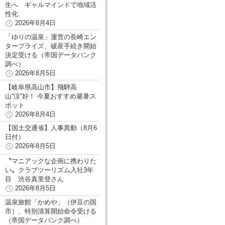
生へ ギャルマインドで地域活
性化
2026年8月4日
「ゆりの温泉」運営の長崎エン
タープライズ、破産手続き開始
決定受ける（帝国データバンク
調べ）
2026年8月5日
【岐阜県高山市】飛騨高
山“涼”好！ 今夏おすすめ避暑ス
ポット
2026年8月4日
【国土交通省】人事異動（8月6
日付）
2026年8月5日
〝マニアックな企画に携わりた
い〟クラブツーリズム入社3年
目 渋谷真里登さん
2026年8月5日
温泉旅館「かめや」（伊豆の国
市）、特別清算開始命令受ける
（帝国データバンク調べ）