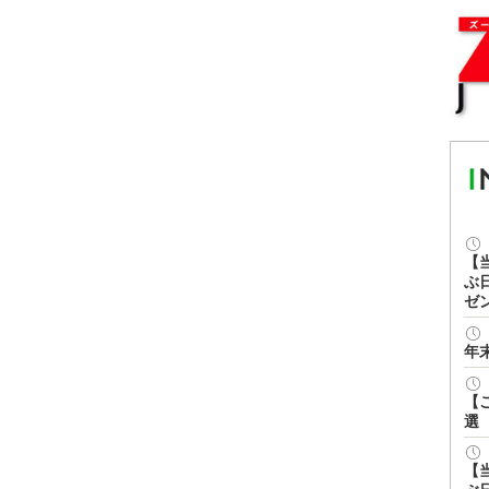
【
ぶ
ゼ
年
【
選
【