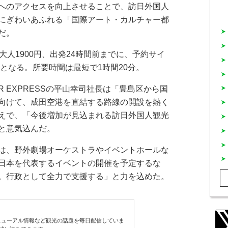
へのアクセスを向上させることで、訪日外国人
にぎわいあふれる「国際アート・カルチャー都
だ。
人1900円、出発24時間前までに、予約サイ
円となる。所要時間は最短で1時間20分。
 EXPRESSの平山幸司社長は「豊島区から国
向けて、成田空港を直結する路線の開設を熱く
えで、「今後増加が見込まれる訪日外国人観光
と意気込んだ。
は、野外劇場オーケストラやイベントホールな
日本を代表するイベントの開催を予定するな
。行政として全力で支援する」と力を込めた。
ューアル情報など観光の話題を毎日配信していま