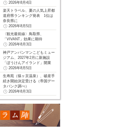
2026年8月4日
楽天トラベル、夏の人気上昇都
道府県ランキング発表 1位は
奈良県に
2026年8月5日
〈観光最前線〉鳥取県、
「VIVANT」効果に期待
2026年8月3日
神戸アンパンマンこどもミュー
ジアム、2027年2月に新施設
「ぼうけんアイランド」開業
2026年8月5日
生寿苑（猿ヶ京温泉）、破産手
続き開始決定受ける（帝国デー
タバンク調べ）
2026年8月3日