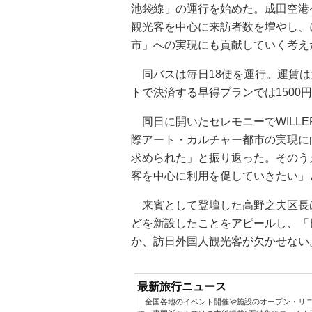
池袋線」の運行を始めた。成田空港
観光客を中心に来訪者数を増やし、
市」への実現にも貢献していく考え
同バスは毎日18便を運行。運賃は大
トで決済する早得プランでは1500
同日に開いたセレモニーでWILLER
際アート・カルチャー都市の実現に
求められた」と振り返った。そのう
客を中心に利用を促していきたい」
来賓として登壇した高野之夫区長
どを新設したことをアピールし、「
か、訪日外国人観光客が欠かせない
最新旅行ニュース
全国各地のイベント開催や施設のオープン・リニ