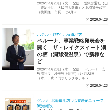
2026年4月28日（火） 配信 阪急交通社（山
川豊治社長、大阪府大阪市）と北海道千歳市
（横田隆一市長）は4月28...
2026.04.28
ホテル・旅館
北海道地方
,
ベルーナ、事業戦略発表会を
開く ザ・レイクスイート湖
の栖（洞爺湖温泉）で新棟な
ど
2026年4月23日（木） 配信 ベルーナ（安
野清社長、埼玉県上尾市）は4月23日
（木）、虎ノ門ホリックホテル（...
2026.04.23
グルメ
北海道地方
地域観光ニュース
,
,
,
観光施設