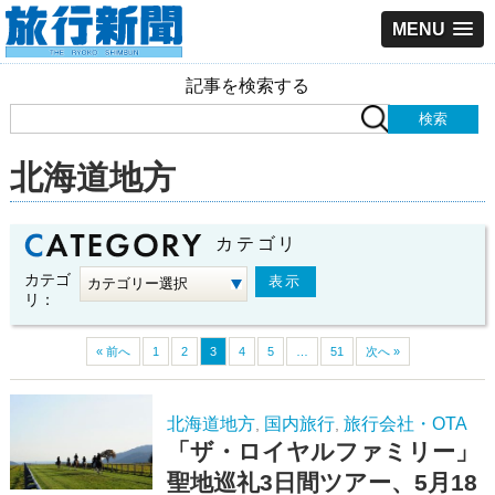
MENU
記事を検索する
北海道地方
カテゴリ
カテゴ
リ：
« 前へ
1
2
3
4
5
…
51
次へ »
北海道地方
国内旅行
旅行会社・OTA
,
,
「ザ・ロイヤルファミリー」
聖地巡礼3日間ツアー、5月18