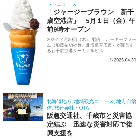
ットニュース
「ジャージーブラウン 新千
歳空港店」 5月１日（金）午
前9時オープン
2026年4月30日（木） 配信 ルーキーファー
ム（加藤祐功社長、北海道帯広市）が運営す
る新千歳空港ターミナルビル...
2026.04.30
北海道地方
地域観光ニュース
地方自治
,
,
体
旅行会社・OTA
,
阪急交通社、千歳市と災害協
定結ぶ 迅速な災害対応で復
興支援を