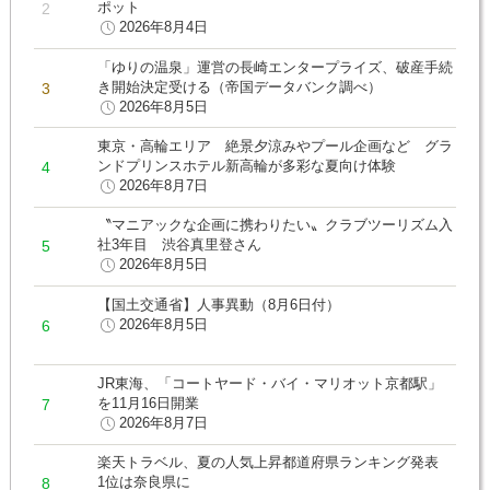
ポット
2026年8月4日
「ゆりの温泉」運営の長崎エンタープライズ、破産手続
き開始決定受ける（帝国データバンク調べ）
2026年8月5日
東京・高輪エリア 絶景夕涼みやプール企画など グラ
ンドプリンスホテル新高輪が多彩な夏向け体験
2026年8月7日
〝マニアックな企画に携わりたい〟クラブツーリズム入
社3年目 渋谷真里登さん
2026年8月5日
【国土交通省】人事異動（8月6日付）
2026年8月5日
JR東海、「コートヤード・バイ・マリオット京都駅」
を11月16日開業
2026年8月7日
楽天トラベル、夏の人気上昇都道府県ランキング発表
1位は奈良県に