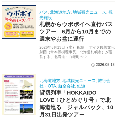
バス
北海道地方
地域観光ニュース
観
,
,
,
光施設
札幌からウポポイへ直行バス
ツアー 6月から10月までの
週末やお盆に運行
2026年5月13日（水） 配信 アイヌ民族文化
財団（常本照樹理事長、北海道札幌市）が運
営する、北海道・白老町のウ...
2026.05.13
北海道地方
地域観光ニュース
旅行会
,
,
社・OTA
航空会社
鉄道
,
,
貸切列車「HOKKAIDO
LOVE！ひとめぐり号」で北
海道巡る ジャルパック、10
月31日出発ツアー