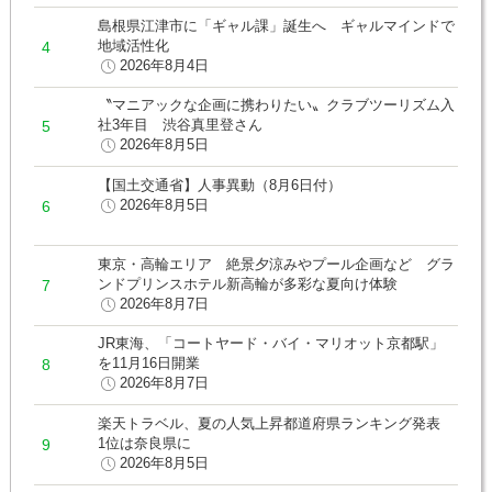
島根県江津市に「ギャル課」誕生へ ギャルマインドで
地域活性化
2026年8月4日
〝マニアックな企画に携わりたい〟クラブツーリズム入
社3年目 渋谷真里登さん
2026年8月5日
【国土交通省】人事異動（8月6日付）
2026年8月5日
東京・高輪エリア 絶景夕涼みやプール企画など グラ
ンドプリンスホテル新高輪が多彩な夏向け体験
2026年8月7日
JR東海、「コートヤード・バイ・マリオット京都駅」
を11月16日開業
2026年8月7日
楽天トラベル、夏の人気上昇都道府県ランキング発表
1位は奈良県に
2026年8月5日