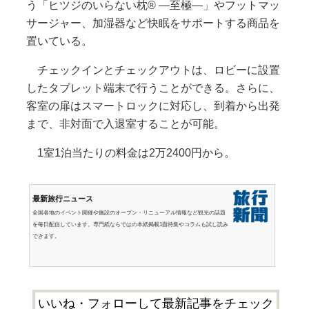
う「ヒツジのいらない枕® ―至極―」やフットマッ
サージャー、加湿器など快眠をサポートする商品を
置いている。
チェックインとチェックアウトは、ロビーに設置
したタブレット端末で行うことができる。さらに、
客室の扉はスマートロックに対応し、到着から出発
まで、非対面で入退室することが可能。
1室1泊当たりの料金は2万2400円から。
最新旅行ニュース
全国各地のイベント開催や施設のオープン・リニューアル情報など観光の話題
を毎日配信しています。専門紙ならではの本紙掲載1面特集やコラムも試し読み
できます。
いいね・フォローして最新記事をチェック