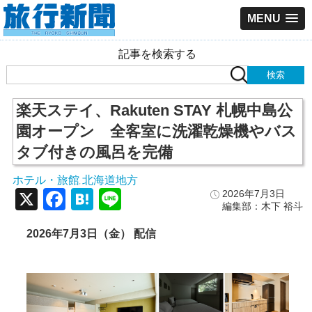
MENU
記事を検索する
楽天ステイ、Rakuten STAY 札幌中島公
園オープン 全客室に洗濯乾燥機やバス
タブ付きの風呂を完備
ホテル・旅館
北海道地方
,
X
Facebook
Hatena
Line
2026年7月3日
編集部：木下 裕斗
2026年7月3日（金） 配信