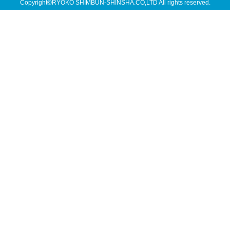
Copyright©RYOKO SHIMBUN-SHINSHA.CO,LTD All rights reserved.