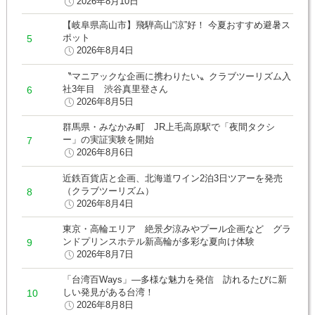
2026年8月10日
【岐阜県高山市】飛騨高山“涼”好！ 今夏おすすめ避暑ス
ポット
2026年8月4日
〝マニアックな企画に携わりたい〟クラブツーリズム入
社3年目 渋谷真里登さん
2026年8月5日
群馬県・みなかみ町 JR上毛高原駅で「夜間タクシ
ー」の実証実験を開始
2026年8月6日
近鉄百貨店と企画、北海道ワイン2泊3日ツアーを発売
（クラブツーリズム）
2026年8月4日
東京・高輪エリア 絶景夕涼みやプール企画など グラ
ンドプリンスホテル新高輪が多彩な夏向け体験
2026年8月7日
「台湾百Ways」―多様な魅力を発信 訪れるたびに新
しい発見がある台湾！
2026年8月8日