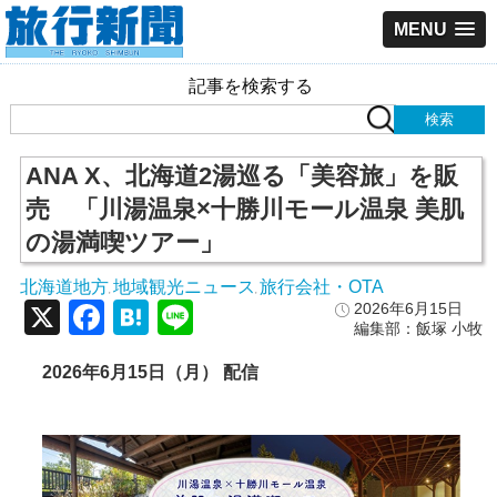
MENU
記事を検索する
ANA X、北海道2湯巡る「美容旅」を販
売 「川湯温泉×十勝川モール温泉 美肌
の湯満喫ツアー」
北海道地方
地域観光ニュース
旅行会社・OTA
,
,
X
Facebook
Hatena
Line
2026年6月15日
編集部：飯塚 小牧
2026年6月15日（月） 配信