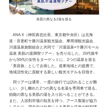
泉質の異なる2湯を巡る
ANA X（神田真也社長、東京都中央区）は北海
道・音更町十勝川温泉観光協会、摩周湖観光協会、
川湯温泉旅館組合と共同で「川湯温泉×十勝川モール
温泉 美肌の湯満喫ツアー」を売り出した。20代後半
から50代の女性をターゲットに、2つの温泉を巡る
「美容旅」として企画した。道東地域との提携で、
地域活性化に貢献する新しい観光モデルを目指す。
同ツアーは通常、一度の旅行では訪れることが難
しい、少し離れた2つの異なる名湯を専用車で巡る。
効能の異なる美肌の湯を入り比べることができる。
また、入浴剤市場の知見を持つ、アース製薬が協力
しており、滞在中は社員による美容と温泉の特別講