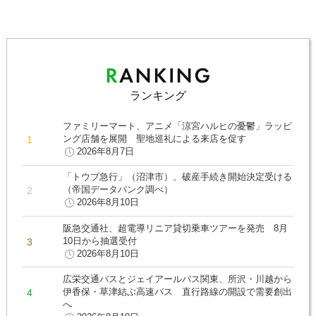
ランキング
ファミリーマート、アニメ「涼宮ハルヒの憂鬱」ラッピ
ング店舗を展開 聖地巡礼による来店を促す
2026年8月7日
「トウブ急行」（沼津市）、破産手続き開始決定受ける
（帝国データバンク調べ）
2026年8月10日
阪急交通社、超電導リニア貸切乗車ツアーを発売 8月
10日から抽選受付
2026年8月10日
広栄交通バスとジェイアールバス関東、所沢・川越から
伊香保・草津結ぶ高速バス 直行路線の開設で需要創出
へ