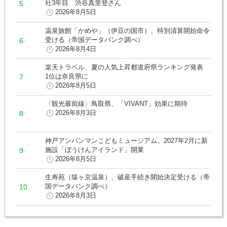
社3年目 渋谷真里登さん
2026年8月5日
温泉旅館「かめや」（伊豆の国市）、特別清算開始命令
受ける（帝国データバンク調べ）
2026年8月4日
楽天トラベル、夏の人気上昇都道府県ランキング発表
1位は奈良県に
2026年8月5日
〈観光最前線〉鳥取県、「VIVANT」効果に期待
2026年8月3日
神戸アンパンマンこどもミュージアム、2027年2月に新
施設「ぼうけんアイランド」開業
2026年8月5日
生寿苑（猿ヶ京温泉）、破産手続き開始決定受ける（帝
国データバンク調べ）
2026年8月3日