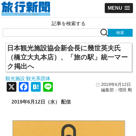
MENU
記事を検索する
日本観光施設協会新会長に幾世英夫氏
（橋立大丸本店）、「旅の駅」統一マー
ク掲出へ
観光施設
観光系団体
,
X
Facebook
Hatena
Line
2019年6月12日
編集部：増田 剛
2019年6月12日（水） 配信