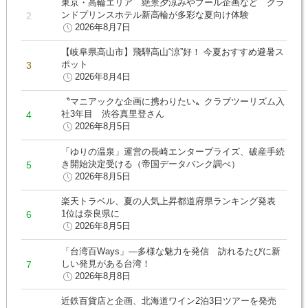
東京・高輪エリア 絶景夕涼みやプール企画など グラ
ンドプリンスホテル新高輪が多彩な夏向け体験
2026年8月7日
【岐阜県高山市】飛騨高山“涼”好！ 今夏おすすめ避暑ス
ポット
2026年8月4日
〝マニアックな企画に携わりたい〟クラブツーリズム入
社3年目 渋谷真里登さん
2026年8月5日
「ゆりの温泉」運営の長崎エンタープライズ、破産手続
き開始決定受ける（帝国データバンク調べ）
2026年8月5日
楽天トラベル、夏の人気上昇都道府県ランキング発表
1位は奈良県に
2026年8月5日
「台湾百Ways」―多様な魅力を発信 訪れるたびに新
しい発見がある台湾！
2026年8月8日
近鉄百貨店と企画、北海道ワイン2泊3日ツアーを発売