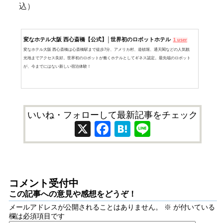
込）
変なホテル大阪 西心斎橋【公式】│世界初のロボットホテル
1 user
変なホテル大阪 西心斎橋は心斎橋駅まで徒歩7分、アメリカ村、道頓堀、通天閣などの人気観
光地までアクセス良好。世界初のロボットが働くホテルとしてギネス認定。最先端のロボット
が、今までにはない新しい宿泊体験！
いいね・フォローして最新記事をチェック
X
Facebook
Hatena
Line
コメント受付中
この記事への意見や感想をどうぞ！
メールアドレスが公開されることはありません。
※
が付いている
欄は必須項目です