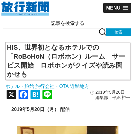
MENU
記事を検索する
HIS、世界初となるホテルでの
「RoBoHoN（ロボホン）ルーム」サー
ビス開始 ロボホンがクイズや読み聞
かせも
ホテル・旅館
旅行会社・OTA
近畿地方
,
,
X
Facebook
Hatena
Line
2019年5月20日
編集部：平綿 裕一
2019
年5
月20
日（月）
配信