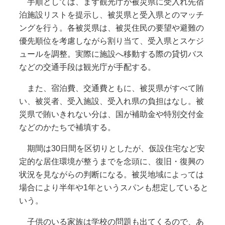
手順としては、まず観光庁が被災県に受入れ先宿
泊施設リストを提示し、被災県と受入県とのマッチ
ングを行う。各被災県は、被災住民の要望や避難の
優先順位を考慮しながら割り当て、受入県とスケジ
ュールを調整。実際に施設へ移動する際の貸切バス
などの交通手段は観光庁が手配する。
また、宿泊費、交通費ともに、被災県がすべて賄
い、被災者、受入施設、受入れ県の負担はなし。被
災県で賄いきれない分は、国が補助金や特別交付金
などのかたちで補填する。
期間は30日間を区切りとしたが、仮設住宅など安
定的な居住環境が整うまでを念頭に、復旧・復興の
状況を見ながらの判断になる。被災地域によっては
場合により半年や1年というスパンも想定していると
いう。
子供のいる家族は学校の問題も出てくるので、あ