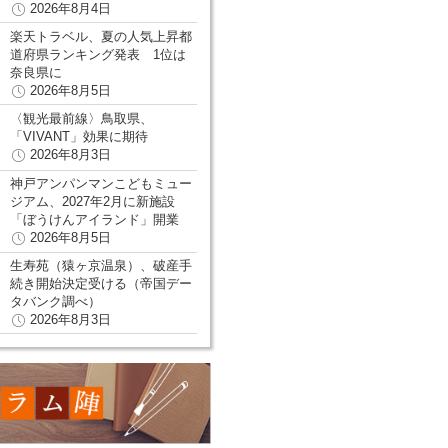
2026年8月4日
楽天トラベル、夏の人気上昇都
道府県ランキング発表 1位は
奈良県に
2026年8月5日
〈観光最前線〉鳥取県、
「VIVANT」効果に期待
2026年8月3日
神戸アンパンマンこどもミュー
ジアム、2027年2月に新施設
「ぼうけんアイランド」開業
2026年8月5日
生寿苑（猿ヶ京温泉）、破産手
続き開始決定受ける（帝国デー
タバンク調べ）
2026年8月3日