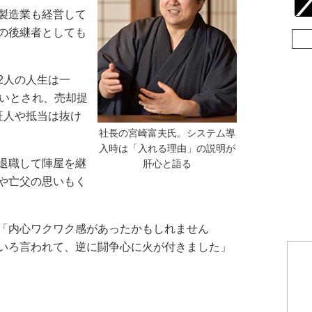
製造業も経営して
の後継者としても
2人の人生は一
ないとされ、売却提
証人や抵当は抜け
社長の宮崎富夫氏。システム導
入時は「入れる理由」の説明が
退職して陣屋を継
肝心と語る
や亡父の思いもく
「内心ワクワク感があったかもしれません
いろ言われて、逆に闘争心に火が付きました」