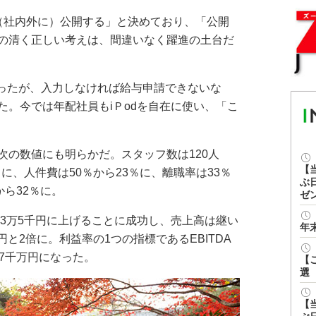
（社内外に）公開する」と決めており、「公開
の清く正しい考えは、間違いなく躍進の土台だ
ったが、入力しなければ給与申請できないな
た。今では年配社員もiＰodを自在に使い、「こ
の数値にも明らかだ。スタッフ数は120人
【
）に、人件費は50％から23％に、離職率は33％
ぶ
から32％に。
ゼ
ら3万5千円に上げることに成功し、売上高は継い
年
万円と2倍に。利益率の1つの指標であるEBITDA
7千万円になった。
【
選
【