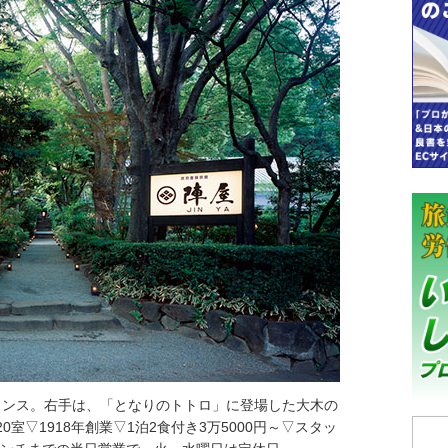
ランス。右手は、「となりのトトロ」に登場した大木の
0室▽1918年創業▽1泊2食付き3万5000円～▽スタッ