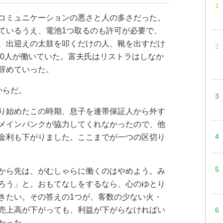
コミュニケーションの悪さと人の多さだった。
ているうえ、電池1つ取るのも許可が必要で、
、出迎えの太鼓を叩くだけの人、靴を出すだけ
20人が働いていた。富夫氏はリストラはしなか
辞めていった。
からだ。
り始めたこの時期、息子を連帯保証人から外す
メインバンクが協力してくれなかったので、他
金利も下がりました。ここまでが一つの区切り
から先は、がむしゃらに働くのはやめよう。み
ろう」と。おもてなしをするなら、心のゆとり
きたい。その答えの1つが、客数の少ない火・
売上高が下がっても、利益が下がらなければい
かった。