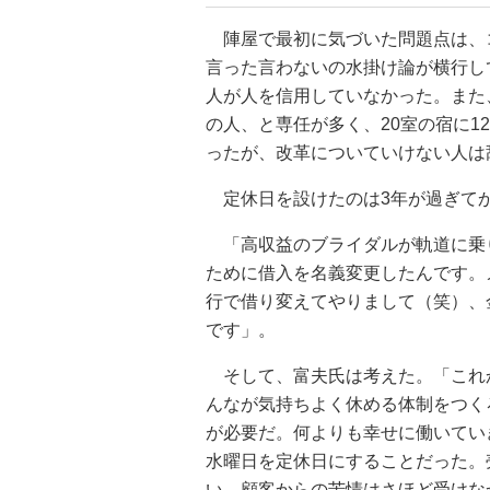
陣屋で最初に気づいた問題点は、
言った言わないの水掛け論が横行し
人が人を信用していなかった。また
の人、と専任が多く、20室の宿に1
ったが、改革についていけない人は
定休日を設けたのは3年が過ぎて
「高収益のブライダルが軌道に乗
ために借入を名義変更したんです。
行で借り変えてやりまして（笑）、
です」。
そして、富夫氏は考えた。「これ
んなが気持ちよく休める体制をつく
が必要だ。何よりも幸せに働いてい
水曜日を定休日にすることだった。
い。顧客からの苦情はさほど受けな