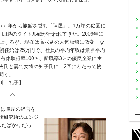
ランチまでの半日営業で、火・水曜日は定休日。
正7）年から旅館を営む「陣屋」。1万坪の庭園に
・囲碁のタイトル戦が行われてきた。2009年に
浮上するが、現在は高収益の人気旅館に激変。な
卒初任給は25万円で、社員の平均年収は業界平均
。有休取得率100％、離職率3％の優良企業に生
夫氏と妻で女将の知子氏に、2回にわたって物
聞く。
川 礼子】
◇
氏は陣屋の経営を
術研究所のエンジ
したばかりだっ