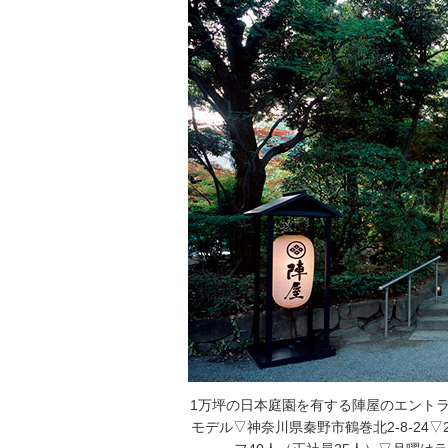
1万坪の日本庭園を有する陣屋のエント
モデル▽神奈川県秦野市鶴巻北2-8-24▽2