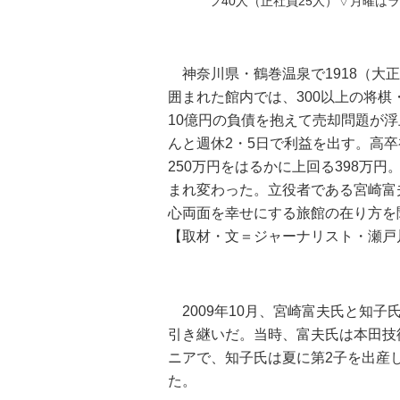
フ40人（正社員25人）▽月曜は
神奈川県・鶴巻温泉で1918（大
囲まれた館内では、300以上の将棋
10億円の負債を抱えて売却問題が
んと週休2・5日で利益を出す。高
250万円をはるかに上回る398万円
まれ変わった。立役者である宮崎富
心両面を幸せにする旅館の在り方を
【取材・文＝ジャーナリスト・瀬戸
2009年10月、宮崎富夫氏と知子
引き継いだ。当時、富夫氏は本田技
ニアで、知子氏は夏に第2子を出産
た。