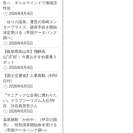
生へ ギャルマインドで地域活
性化
2026年8月4日
「ゆりの温泉」運営の長崎エン
タープライズ、破産手続き開始
決定受ける（帝国データバンク
調べ）
2026年8月5日
【岐阜県高山市】飛騨高
山“涼”好！ 今夏おすすめ避暑ス
ポット
2026年8月4日
【国土交通省】人事異動（8月6
日付）
2026年8月5日
〝マニアックな企画に携わりた
い〟クラブツーリズム入社3年
目 渋谷真里登さん
2026年8月5日
温泉旅館「かめや」（伊豆の国
市）、特別清算開始命令受ける
（帝国データバンク調べ）