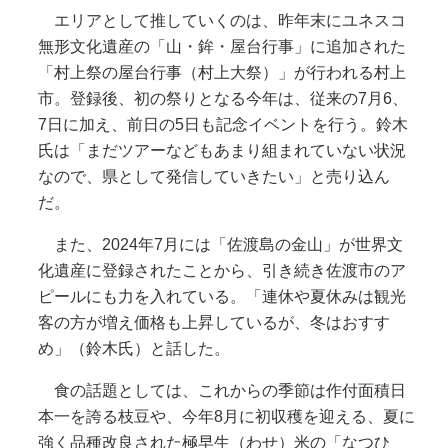
エリアとして推していくのは、昨年末にユネスコ
無形文化遺産の「山・鉾・屋台行事」に追加された
「村上祭の屋台行事（村上大祭）」が行われる村上
市。登録後、初の祭りとなる今年は、従来の7月6、
7日に加え、前日の5日も記念イベントを行う。鈴木
氏は「まだツアーなどもあまり組まれていない状況
なので、県として発信していきたい」と売り込ん
だ。
また、2024年7月には「佐渡島の金山」が世界文
化遺産に登録されたことから、引き続き佐渡市のア
ピールにも力を入れている。「連休や夏休みは観光
客の方が増え価格も上昇しているが、冬はおすす
め」（鈴木氏）と話した。
食の話題としては、これからの季節は作付面積日
本一を誇る枝豆や、今年8月に初収穫を迎える、夏に
強く品種改良された極早生（わせ）米の「なつひ