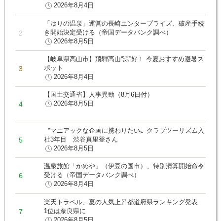
2026年8月4日
「ゆりの温泉」運営の長崎エンタープライズ、破産手続
き開始決定受ける（帝国データバンク調べ）
2026年8月5日
【岐阜県高山市】飛騨高山“涼”好！ 今夏おすすめ避暑ス
ポット
2026年8月4日
【国土交通省】人事異動（8月6日付）
2026年8月5日
〝マニアックな企画に携わりたい〟クラブツーリズム入
社3年目 渋谷真里登さん
2026年8月5日
温泉旅館「かめや」（伊豆の国市）、特別清算開始命令
受ける（帝国データバンク調べ）
2026年8月4日
楽天トラベル、夏の人気上昇都道府県ランキング発表
1位は奈良県に
2026年8月5日