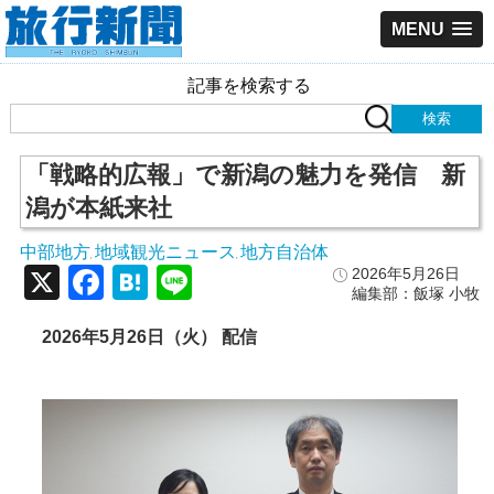
MENU
記事を検索する
「戦略的広報」で新潟の魅力を発信 新
潟が本紙来社
中部地方
地域観光ニュース
地方自治体
,
,
X
Facebook
Hatena
Line
2026年5月26日
編集部：飯塚 小牧
2026年5月26日（火） 配信