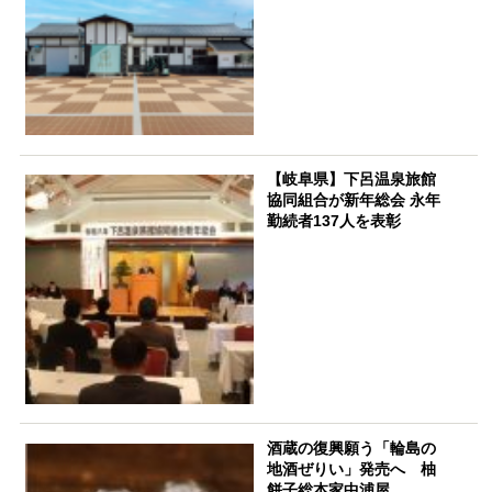
【岐阜県】下呂温泉旅館
協同組合が新年総会 永年
勤続者137人を表彰
酒蔵の復興願う「輪島の
地酒ぜりい」発売へ 柚
餅子総本家中浦屋