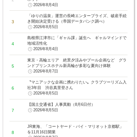
2026年8月4日
「ゆりの温泉」運営の長崎エンタープライズ、破産手続
き開始決定受ける（帝国データバンク調べ）
2026年8月5日
島根県江津市に「ギャル課」誕生へ ギャルマインドで
地域活性化
2026年8月4日
東京・高輪エリア 絶景夕涼みやプール企画など グラ
ンドプリンスホテル新高輪が多彩な夏向け体験
2026年8月7日
〝マニアックな企画に携わりたい〟クラブツーリズム入
社3年目 渋谷真里登さん
2026年8月5日
【国土交通省】人事異動（8月6日付）
2026年8月5日
JR東海、「コートヤード・バイ・マリオット京都駅」
を11月16日開業