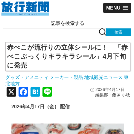
MENU
記事を検索する
赤べこが流行りの立体シールに！ 「赤
べこぷっくりキラキラシール」4月下旬
に発売
グッズ・アメニティ
メーカー・製品
地域観光ニュース
東
,
,
,
北地方
X
Facebook
Hatena
Line
2026年4月17日
編集部：飯塚 小牧
2026年4月17日（金） 配信