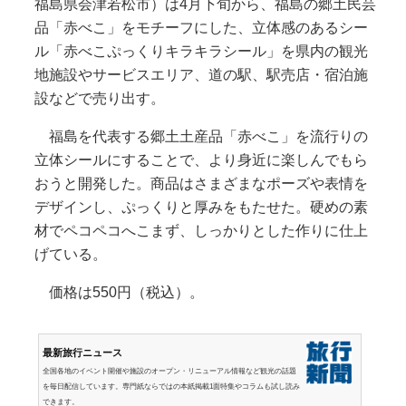
福島県会津若松市）は4月下旬から、福島の郷土民芸
品「赤べこ」をモチーフにした、立体感のあるシー
ル「赤べこぷっくりキラキラシール」を県内の観光
地施設やサービスエリア、道の駅、駅売店・宿泊施
設などで売り出す。
福島を代表する郷土土産品「赤べこ」を流行りの
立体シールにすることで、より身近に楽しんでもら
おうと開発した。商品はさまざまなポーズや表情を
デザインし、ぷっくりと厚みをもたせた。硬めの素
材でペコペコへこまず、しっかりとした作りに仕上
げている。
価格は550円（税込）。
最新旅行ニュース
全国各地のイベント開催や施設のオープン・リニューアル情報など観光の話題
を毎日配信しています。専門紙ならではの本紙掲載1面特集やコラムも試し読み
できます。