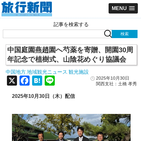
MENU
記事を検索する
中国庭園燕趙園へ芍薬を寄贈、開園30周
年記念で植樹式、山陰花めぐり協議会
中国地方
地域観光ニュース
観光施設
,
,
X
Facebook
Hatena
Line
2025年10月30日
関西支社：土橋 孝秀
2025年10月30日（木）配信