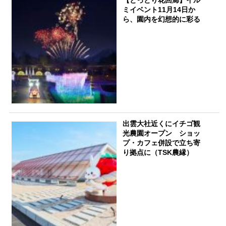
【とっとり花回廊】イル
ミイベント11月14日か
ら、園内を幻想的に彩る
出雲大社近くにイチゴ観
光農園オープン ショッ
プ・カフェ併設で立ち寄
り拠点に（TSK農縁）