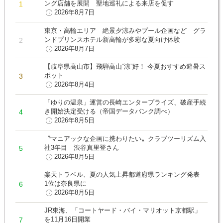
ング店舗を展開 聖地巡礼による来店を促す
2026年8月7日
東京・高輪エリア 絶景夕涼みやプール企画など グラ
ンドプリンスホテル新高輪が多彩な夏向け体験
2026年8月7日
【岐阜県高山市】飛騨高山“涼”好！ 今夏おすすめ避暑ス
ポット
2026年8月4日
「ゆりの温泉」運営の長崎エンタープライズ、破産手続
き開始決定受ける（帝国データバンク調べ）
2026年8月5日
〝マニアックな企画に携わりたい〟クラブツーリズム入
社3年目 渋谷真里登さん
2026年8月5日
楽天トラベル、夏の人気上昇都道府県ランキング発表
1位は奈良県に
2026年8月5日
JR東海、「コートヤード・バイ・マリオット京都駅」
を11月16日開業