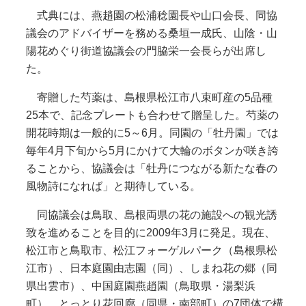
式典には、燕趙園の松浦稔園長や山口会長、同協
議会のアドバイザーを務める桑垣一成氏、山陰・山
陽花めぐり街道協議会の門脇栄一会長らが出席し
た。
寄贈した芍薬は、島根県松江市八束町産の5品種
25本で、記念プレートも合わせて贈呈した。芍薬の
開花時期は一般的に5～6月。同園の「牡丹園」では
毎年4月下旬から5月にかけて大輪のボタンが咲き誇
ることから、協議会は「牡丹につながる新たな春の
風物詩になれば」と期待している。
同協議会は鳥取、島根両県の花の施設への観光誘
致を進めることを目的に2009年3月に発足。現在、
松江市と鳥取市、松江フォーゲルパーク（島根県松
江市）、日本庭園由志園（同）、しまね花の郷（同
県出雲市）、中国庭園燕趙園（鳥取県・湯梨浜
町）、とっとり花回廊（同県・南部町）の7団体で構