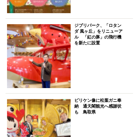
ジブリパーク、「ロタン
ダ 風ヶ丘」をリニューア
ル 「紅の豚」の飛行機
を新たに設置
ビリケン像に松葉ガニ奉
納 通天閣観光へ感謝状
も 鳥取県