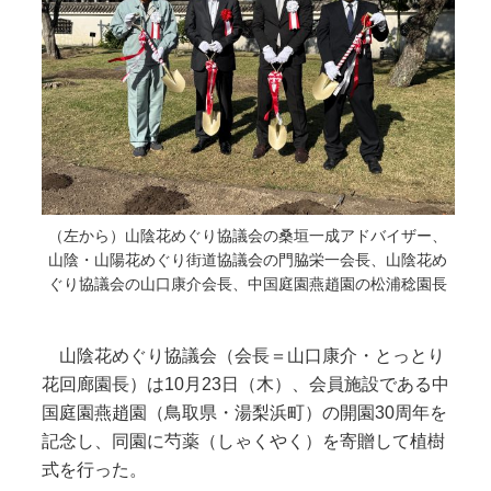
（左から）山陰花めぐり協議会の桑垣一成アドバイザー、
山陰・山陽花めぐり街道協議会の門脇栄一会長、山陰花め
ぐり協議会の山口康介会長、中国庭園燕趙園の松浦稔園長
山陰花めぐり協議会（会長＝山口康介・とっとり
花回廊園長）は10月23日（木）、会員施設である中
国庭園燕趙園（鳥取県・湯梨浜町）の開園30周年を
記念し、同園に芍薬（しゃくやく）を寄贈して植樹
式を行った。