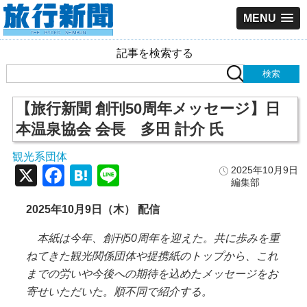
MENU
記事を検索する
【旅行新聞 創刊50周年メッセージ】日
本温泉協会 会長 多田 計介 氏
観光系団体
X
Facebook
Hatena
Line
2025年10月9日
編集部
2025年10月9日（木） 配信
本紙は今年、創刊50周年を迎えた。共に歩みを重
ねてきた観光関係団体や提携紙のトップから、これ
までの労いや今後への期待を込めたメッセージをお
寄せいただいた。順不同で紹介する。