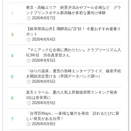
東京・高輪エリア 絶景夕涼みやプール企画など グラ
ンドプリンスホテル新高輪が多彩な夏向け体験
2026年8月7日
【岐阜県高山市】飛騨高山“涼”好！ 今夏おすすめ避暑ス
ポット
2026年8月4日
〝マニアックな企画に携わりたい〟クラブツーリズム入
社3年目 渋谷真里登さん
2026年8月5日
「ゆりの温泉」運営の長崎エンタープライズ、破産手続
き開始決定受ける（帝国データバンク調べ）
2026年8月5日
楽天トラベル、夏の人気上昇都道府県ランキング発表
1位は奈良県に
2026年8月5日
「台湾百Ways」―多様な魅力を発信 訪れるたびに新
しい発見がある台湾！
2026年8月8日