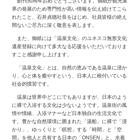
創刊50周年おめでとうございます。御紙が観光業
界の発展のため専門性が高い情報を伝え続けてこら
れたこと、石井貞德社長をはじめ、社員皆様の絶え
間ないご尽力に深く敬意を表します。
また、御紙には「温泉文化」のユネスコ無形文化
遺産登録に向けて多大なる応援をいただいておりま
すこと感謝申し上げます。
「温泉文化」とは、自然の恵みである温泉に浸か
り、心と体を癒やすという、日本人に根付いている
社会的慣習です。
温泉は世界中どこにでもありますが、日本のよう
に裸で入浴する文化は少ないようです。温泉街の風
情や情緒、入浴マナーなど日本独自の生活文化で
す。豊かな自然環境に囲まれた「湯船」に裸で「浸
かり」、ゆっくりと「瞑想」する「時間」と「空
間」を他人と共有する日本の「ONSEN」と、水着