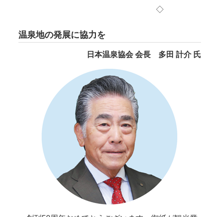
◇
温泉地の発展に協力を
日本温泉協会 会長 多田 計介 氏