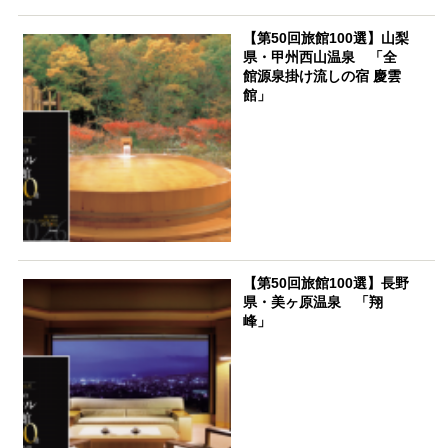
【第50回旅館100選】山梨
県・甲州西山温泉 「全
館源泉掛け流しの宿 慶雲
館」
【第50回旅館100選】長野
県・美ヶ原温泉 「翔
峰」