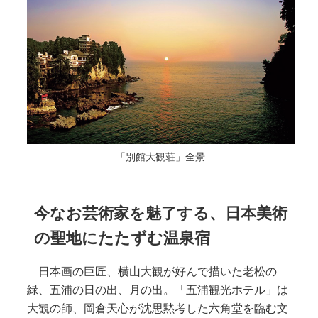
「別館大観荘」全景
今なお芸術家を魅了する、日本美術
の聖地にたたずむ温泉宿
日本画の巨匠、横山大観が好んで描いた老松の
緑、五浦の日の出、月の出。「五浦観光ホテル」は
大観の師、岡倉天心が沈思黙考した六角堂を臨む文