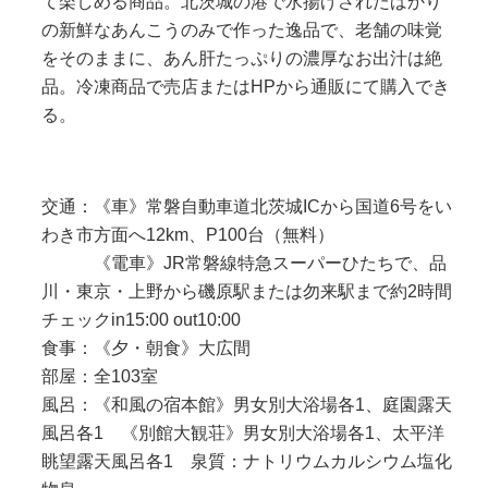
て楽しめる商品。北茨城の港で水揚げされたばかり
の新鮮なあんこうのみで作った逸品で、老舗の味覚
をそのままに、あん肝たっぷりの濃厚なお出汁は絶
品。冷凍商品で売店またはHPから通販にて購入でき
る。
交通：《車》常磐自動車道北茨城ICから国道6号をい
わき市方面へ12km、P100台（無料）
《電車》JR常磐線特急スーパーひたちで、品
川・東京・上野から磯原駅または勿来駅まで約2時間
チェックin15:00 out10:00
食事：《夕・朝食》大広間
部屋：全103室
風呂：《和風の宿本館》男女別大浴場各1、庭園露天
風呂各1 《別館大観荘》男女別大浴場各1、太平洋
眺望露天風呂各1 泉質：ナトリウムカルシウム塩化