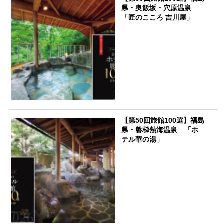
県・奥飯坂・穴原温泉
「匠のこころ 吉川屋」
【第50回旅館100選】福島
県・磐梯熱海温泉 「ホ
テル華の湯」