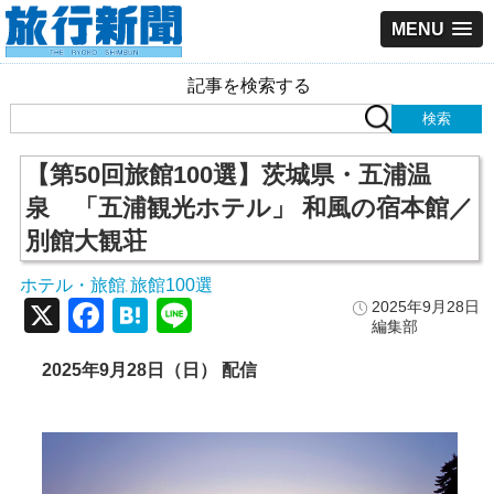
MENU
記事を検索する
【第50回旅館100選】茨城県・五浦温
泉 「五浦観光ホテル」 和風の宿本館／
別館大観荘
ホテル・旅館
旅館100選
,
X
Facebook
Hatena
Line
2025年9月28日
編集部
2025年9月28日（日） 配信