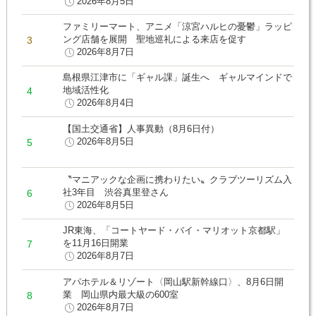
2026年8月5日
ファミリーマート、アニメ「涼宮ハルヒの憂鬱」ラッピ
ング店舗を展開 聖地巡礼による来店を促す
2026年8月7日
島根県江津市に「ギャル課」誕生へ ギャルマインドで
地域活性化
2026年8月4日
【国土交通省】人事異動（8月6日付）
2026年8月5日
〝マニアックな企画に携わりたい〟クラブツーリズム入
社3年目 渋谷真里登さん
2026年8月5日
JR東海、「コートヤード・バイ・マリオット京都駅」
を11月16日開業
2026年8月7日
アパホテル＆リゾート〈岡山駅新幹線口〉、8月6日開
業 岡山県内最大級の600室
2026年8月7日