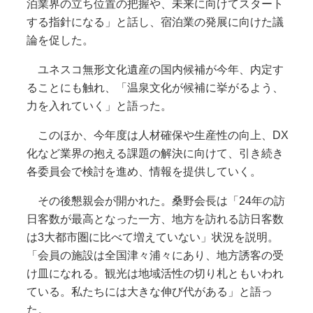
泊業界の立ち位置の把握や、未来に向けてスタート
する指針になる」と話し、宿泊業の発展に向けた議
論を促した。
ユネスコ無形文化遺産の国内候補が今年、内定す
ることにも触れ、「温泉文化が候補に挙がるよう、
力を入れていく」と語った。
このほか、今年度は人材確保や生産性の向上、DX
化など業界の抱える課題の解決に向けて、引き続き
各委員会で検討を進め、情報を提供していく。
その後懇親会が開かれた。桑野会長は「24年の訪
日客数が最高となった一方、地方を訪れる訪日客数
は3大都市圏に比べて増えていない」状況を説明。
「会員の施設は全国津々浦々にあり、地方誘客の受
け皿になれる。観光は地域活性の切り札ともいわれ
ている。私たちには大きな伸び代がある」と語っ
た。