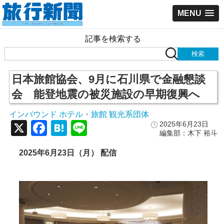
MENU
記事を検索する
日本旅館協会、9月に石川県で金融懇談
会 能登地震の被災施設の早期復興へ
インバウンド
ホテル・旅館
観光系団体
,
,
X
Facebook
Hatena
Line
2025年6月23日
編集部：木下 裕斗
2025年6月23日（月） 配信