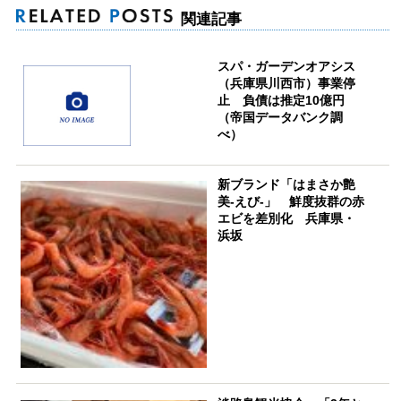
関連記事
スパ・ガーデンオアシス
（兵庫県川西市）事業停
止 負債は推定10億円
（帝国データバンク調
べ）
新ブランド「はまさか艶
美-えび-」 鮮度抜群の赤
エビを差別化 兵庫県・
浜坂