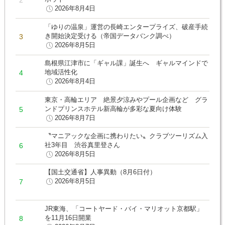
2026年8月4日
「ゆりの温泉」運営の長崎エンタープライズ、破産手続
き開始決定受ける（帝国データバンク調べ）
2026年8月5日
島根県江津市に「ギャル課」誕生へ ギャルマインドで
地域活性化
2026年8月4日
東京・高輪エリア 絶景夕涼みやプール企画など グラ
ンドプリンスホテル新高輪が多彩な夏向け体験
2026年8月7日
〝マニアックな企画に携わりたい〟クラブツーリズム入
社3年目 渋谷真里登さん
2026年8月5日
【国土交通省】人事異動（8月6日付）
2026年8月5日
JR東海、「コートヤード・バイ・マリオット京都駅」
を11月16日開業