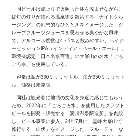
同ビールは湯上りで火照った体を涼ませながら、
提灯の灯りが揺れる温泉街を散策する「ナイトクル
ージング」の幻想的なひとときをイメージした。グ
レープフルーツジュースを思わせる爽やかな風味
で、アルコール度数は4・5％と飲みやすい、ヘイジ
ーセッションIPA（インディア・ペール・エール）。
環境省認定「日本名水百選」の大峯山の名水「ごろ
ごろ水」を使用している。
容量は瓶が330ミリリットル、缶が350ミリリット
ル。価格は未発表。
同社は観光客に地域の文化を身近に感じてもらう
ため、2022年に「ごろごろ水」を使用したクラフト
ビールを開発・販売する「洞川温泉醸造所」を創設
し、ビール事業に参入。24年7月に、霊峰大峯山で
修行する「山伏」をイメージした、フルーティーな