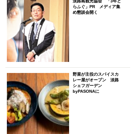
淡路島観光協会 「3年と
らふぐ」PR メディア集
め懇談会開く
野菜が主役のスパイスカ
レー屋がオープン 淡路
シェフガーデン
byPASONAに