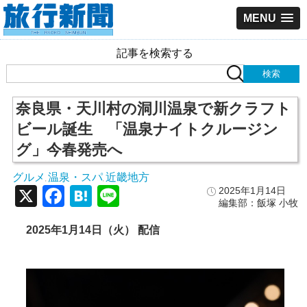
MENU
記事を検索する
奈良県・天川村の洞川温泉で新クラフト
ビール誕生 「温泉ナイトクルージン
グ」今春発売へ
グルメ
温泉・スパ
近畿地方
,
,
X
Facebook
Hatena
Line
2025年1月14日
編集部：飯塚 小牧
2025年1月14日（火） 配信