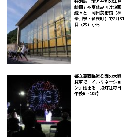
特別展「愛と平和の江戸
絵画」や夏休み向け企画
続々と 岡田美術館（神
奈川県・箱根町）で7月31
日（木）から
都立葛西臨海公園の大観
覧車で「イルミネーショ
ン」始まる 点灯は毎日
午後5～10時