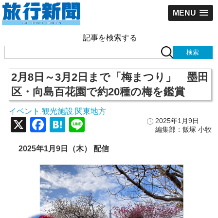
MENU
記事を検索する
2月8日～3月2日まで「梅まつり」 墨田
区・向島百花園で約20種の梅を鑑賞
イベント
観光施設
関東地方
,
,
X
Facebook
Hatena
Line
2025年1月9日
編集部：飯塚 小牧
2025年1月9日（木） 配信