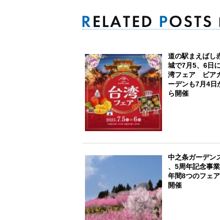
道の駅まえばし
城で7月5、6日
湾フェア ビア
ーデンも7月4日
ら開催
中之条ガーデン
、5周年記念事
年間8つのフェ
開催