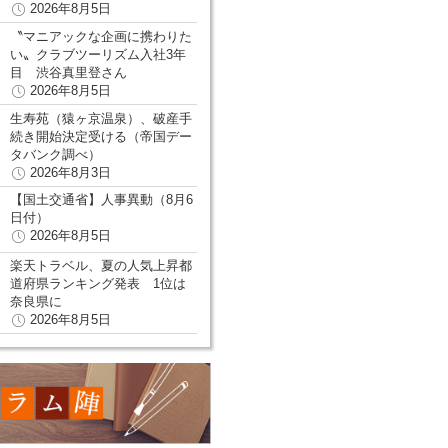
2026年8月5日
〝マニアックな企画に携わりた
い〟クラブツーリズム入社3年
目 渋谷真里登さん
2026年8月5日
生寿苑（猿ヶ京温泉）、破産手
続き開始決定受ける（帝国デー
タバンク調べ）
2026年8月3日
【国土交通省】人事異動（8月6
日付）
2026年8月5日
楽天トラベル、夏の人気上昇都
道府県ランキング発表 1位は
奈良県に
2026年8月5日