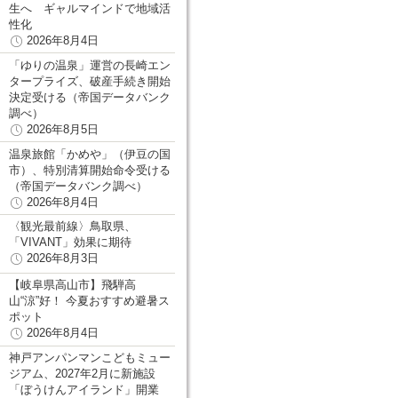
生へ ギャルマインドで地域活
性化
2026年8月4日
「ゆりの温泉」運営の長崎エン
タープライズ、破産手続き開始
決定受ける（帝国データバンク
調べ）
2026年8月5日
温泉旅館「かめや」（伊豆の国
市）、特別清算開始命令受ける
（帝国データバンク調べ）
2026年8月4日
〈観光最前線〉鳥取県、
「VIVANT」効果に期待
2026年8月3日
【岐阜県高山市】飛騨高
山“涼”好！ 今夏おすすめ避暑ス
ポット
2026年8月4日
神戸アンパンマンこどもミュー
ジアム、2027年2月に新施設
「ぼうけんアイランド」開業