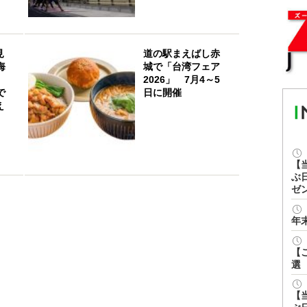
見
道の駅まえばし赤
海
城で「台湾フェア
」
2026」 7月4～5
で
日に開催
え
【
ぶ
ゼ
年
【
選
【