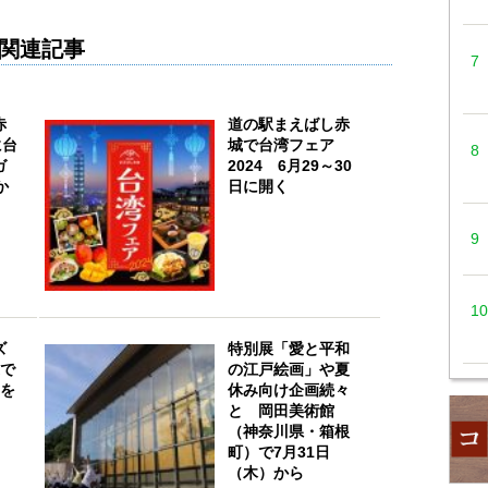
関連記事
赤
道の駅まえばし赤
に台
城で台湾フェア
ガ
2024 6月29～30
か
日に開く
ズ
特別展「愛と平和
業で
の江戸絵画」や夏
アを
休み向け企画続々
と 岡田美術館
（神奈川県・箱根
町）で7月31日
（木）から