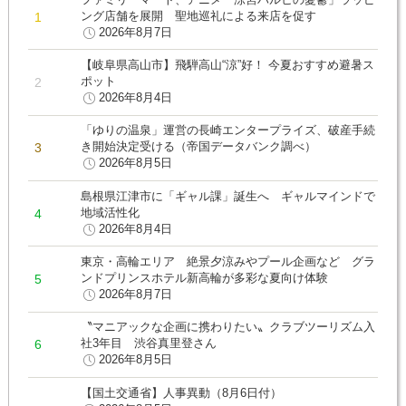
ング店舗を展開 聖地巡礼による来店を促す
2026年8月7日
【岐阜県高山市】飛騨高山“涼”好！ 今夏おすすめ避暑ス
ポット
2026年8月4日
「ゆりの温泉」運営の長崎エンタープライズ、破産手続
き開始決定受ける（帝国データバンク調べ）
2026年8月5日
島根県江津市に「ギャル課」誕生へ ギャルマインドで
地域活性化
2026年8月4日
東京・高輪エリア 絶景夕涼みやプール企画など グラ
ンドプリンスホテル新高輪が多彩な夏向け体験
2026年8月7日
〝マニアックな企画に携わりたい〟クラブツーリズム入
社3年目 渋谷真里登さん
2026年8月5日
【国土交通省】人事異動（8月6日付）