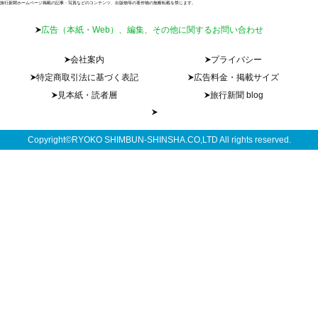
旅行新聞ホームページ掲載の記事・写真などのコンテンツ、出版物等の著作物の無断転載を禁じます。
広告（本紙・Web）、編集、その他に関するお問い合わせ
会社案内
プライバシー
特定商取引法に基づく表記
広告料金・掲載サイズ
見本紙・読者層
旅行新聞 blog
Copyright©RYOKO SHIMBUN-SHINSHA.CO,LTD All rights reserved.