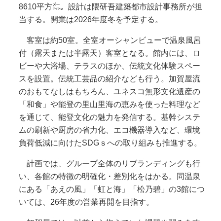
8610平方㍍。設計は隈研吾建築都市設計事務所が担
当する。開業は2026年度冬を予定する。
客室は約50室。全室オーシャンビューで温泉風呂
付（露天または半露天）客室となる。館内には、ロ
ビーや大浴場、テラスのほか、伝統文化体験スペー
スを設置。伝統工芸品の紹介なども行う。加賀屋流
のおもてなしはもちろん、ユネスコ無形文化遺産の
「和食」や能登の里山里海の恵みを使った料理など
を通じて、能登文化の魅力を発信する。基幹システ
ムの刷新や厨房の省力化、エコ機器導入など、環境
負荷低減に向けたSDGｓへの取り組みも推進する。
計画では、グループ全体のリブランディングも行
い、各館の特徴の明確化・差別化をはかる。同温泉
にある「あえの風」「虹と海」「松乃碧」の3館につ
いては、26年度の営業再開を目指す。