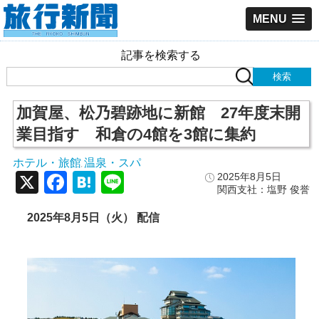
MENU
記事を検索する
加賀屋、松乃碧跡地に新館 27年度末開
業目指す 和倉の4館を3館に集約
ホテル・旅館
温泉・スパ
,
X
Facebook
Hatena
Line
2025年8月5日
関西支社：塩野 俊誉
2025年8月5日（火） 配信