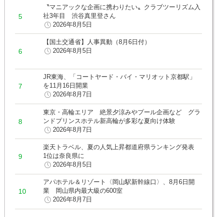
〝マニアックな企画に携わりたい〟クラブツーリズム入
社3年目 渋谷真里登さん
2026年8月5日
【国土交通省】人事異動（8月6日付）
2026年8月5日
JR東海、「コートヤード・バイ・マリオット京都駅」
を11月16日開業
2026年8月7日
東京・高輪エリア 絶景夕涼みやプール企画など グラ
ンドプリンスホテル新高輪が多彩な夏向け体験
2026年8月7日
楽天トラベル、夏の人気上昇都道府県ランキング発表
1位は奈良県に
2026年8月5日
アパホテル＆リゾート〈岡山駅新幹線口〉、8月6日開
業 岡山県内最大級の600室
2026年8月7日