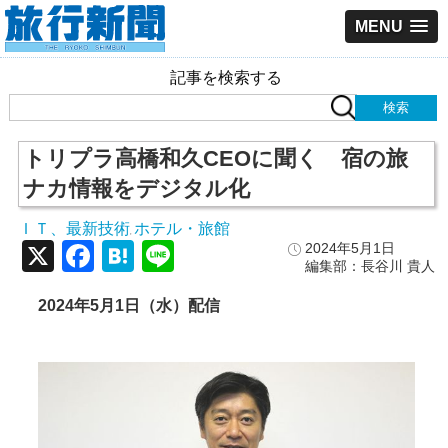
MENU
記事を検索する
トリプラ高橋和久CEOに聞く 宿の旅
ナカ情報をデジタル化
ＩＴ、最新技術
ホテル・旅館
,
X
Facebook
Hatena
Line
2024年5月1日
編集部：長谷川 貴人
2024
年5
月1
日（水）配信