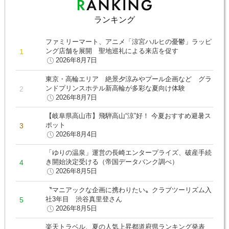
ランキング
ファミリーマート、アニメ「涼宮ハルヒの憂鬱」ラッピ
ング店舗を展開 聖地巡礼による来店を促す
2026年8月7日
東京・高輪エリア 絶景夕涼みやプール企画など グラ
ンドプリンスホテル新高輪が多彩な夏向け体験
2026年8月7日
【岐阜県高山市】飛騨高山“涼”好！ 今夏おすすめ避暑ス
ポット
2026年8月4日
「ゆりの温泉」運営の長崎エンタープライズ、破産手続
き開始決定受ける（帝国データバンク調べ）
2026年8月5日
〝マニアックな企画に携わりたい〟クラブツーリズム入
社3年目 渋谷真里登さん
2026年8月5日
楽天トラベル、夏の人気上昇都道府県ランキング発表