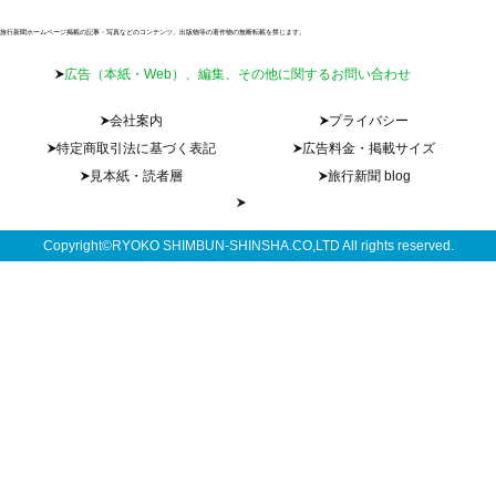
旅行新聞ホームページ掲載の記事・写真などのコンテンツ、出版物等の著作物の無断転載を禁じます。
広告（本紙・Web）、編集、その他に関するお問い合わせ
会社案内
プライバシー
特定商取引法に基づく表記
広告料金・掲載サイズ
見本紙・読者層
旅行新聞 blog
Copyright©RYOKO SHIMBUN-SHINSHA.CO,LTD All rights reserved.