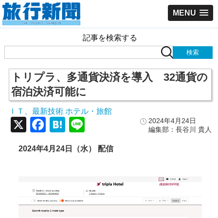
MENU
記事を検索する
トリプラ、多通貨決済を導入 32通貨の
宿泊決済可能に
ＩＴ、最新技術
ホテル・旅館
,
X
Facebook
Hatena
Line
2024年4月24日
編集部：長谷川 貴人
2024
年4
月24
日（水） 配信