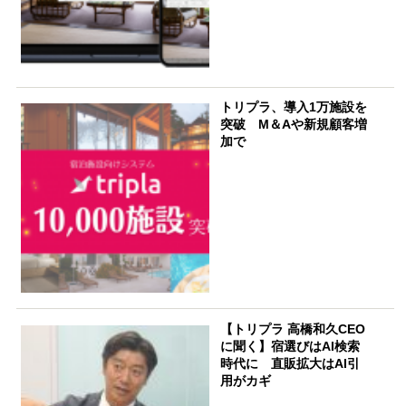
トリプラ、導入1万施設を
突破 M＆Aや新規顧客増
加で
【トリプラ 高橋和久CEO
に聞く】宿選びはAI検索
時代に 直販拡大はAI引
用がカギ