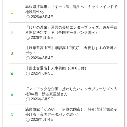
島根県江津市に「ギャル課」誕生へ ギャルマインドで
地域活性化
2026年8月4日
「ゆりの温泉」運営の長崎エンタープライズ、破産手続
き開始決定受ける（帝国データバンク調べ）
2026年8月5日
【岐阜県高山市】飛騨高山“涼”好！ 今夏おすすめ避暑ス
ポット
2026年8月4日
【国土交通省】人事異動（8月6日付）
2026年8月5日
〝マニアックな企画に携わりたい〟クラブツーリズム入
社3年目 渋谷真里登さん
2026年8月5日
温泉旅館「かめや」（伊豆の国市）、特別清算開始命令
受ける（帝国データバンク調べ）
2026年8月4日